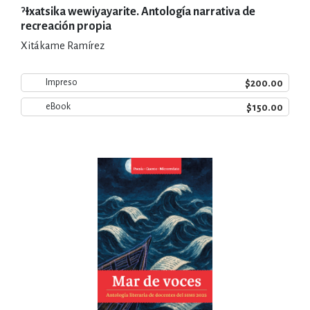
ˀƗxatsika wewiyayarite. Antología narrativa de
recreación propia
Xitákame Ramírez
$200.00
Impreso
$150.00
eBook