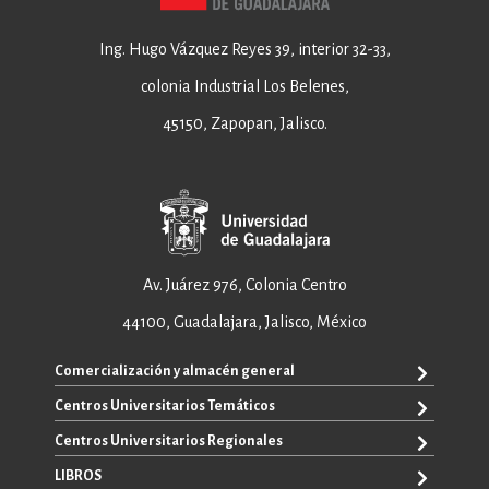
Ing. Hugo Vázquez Reyes 39, interior 32-33,
colonia Industrial Los Belenes,
45150, Zapopan, Jalisco.
Av. Juárez 976, Colonia Centro
44100, Guadalajara, Jalisco, México
Comercialización y almacén general
Centros Universitarios Temáticos
+52 33 3640 6326
+52 33 3640 4595
Centros Universitarios Regionales
CUAAD
contacto@editorial.udg.mx
CUCEA
LIBROS
CUALTOS