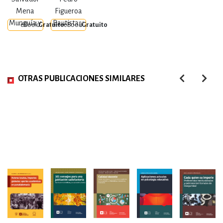
en México
cosas
Mena
Figueroa
Munguía y
Bautista y
eBook
Gratuito
eBook
Gratuito
otros
otros
OTRAS PUBLICACIONES SIMILARES