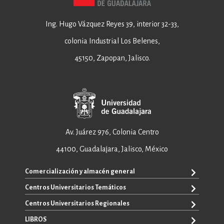
Ing. Hugo Vázquez Reyes 39, interior 32-33,
colonia Industrial Los Belenes,
45150, Zapopan, Jalisco.
Av. Juárez 976, Colonia Centro
44100, Guadalajara, Jalisco, México
Comercialización y almacén general
Centros Universitarios Temáticos
+52 33 3640 6326
+52 33 3640 4595
Centros Universitarios Regionales
CUAAD
contacto@editorial.udg.mx
CUCEA
LIBROS
CUALTOS