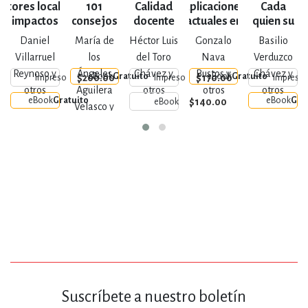
Actores locales,
101
Calidad
Aplicaciones
Cada
impactos
consejos
docente
actuales en
quien su
un
globales:
para una
psicología
imperio
Daniel
María de
Héctor Luis
Gonzalo
Basilio
aportes
jubilación
educativa
Villarruel
los
del Toro
Nava
Verduzco
académicos en
satisfactoria
Reynoso y
Ángeles
Chávez y
Bustos y
Chávez y
eBook
Gratuito
eBook
Gratuito
$200.00
$170.00
Impreso
Impreso
Impreso
paradiplomacia
otros
Aguilera
otros
otros
otros
eBook
Gratuito
eBook
Gra
$140.00
eBook
Velasco y
otros
Suscríbete a nuestro boletín