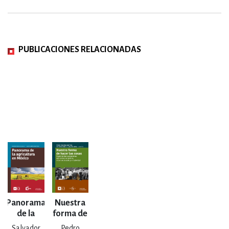
PUBLICACIONES RELACIONADAS
Panorama
Nuestra
de la
forma de
agricultura
hacer las
Salvador
Pedro