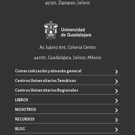
45150, Zapopan, Jalisco.
Av. Juárez 976, Colonia Centro
44100, Guadalajara, Jalisco, México
Comercialización y almacén general
Centros Universitarios Temáticos
+52 33 3640 6326
+52 33 3640 4595
Centros Universitarios Regionales
CUAAD
contacto@editorial.udg.mx
CUCEA
LIBROS
CUALTOS
ventas@editorial.udg.mx
CUCS
CUCHAPALA
NOSOTROS
WhatsApp: +52 33 1433 6869
TODOS LOS LIBROS
CUCBA
CUCIÉNEGA
E-BOOKS
RECURSOS
CUCEI
SOBRE NOSOTROS
CUCOSTA
LIBROS DE TEXTO
CUCSH
CONTACTO
BLOG
CUCSUR
PROMOCIONALES
CATÁLOGOS