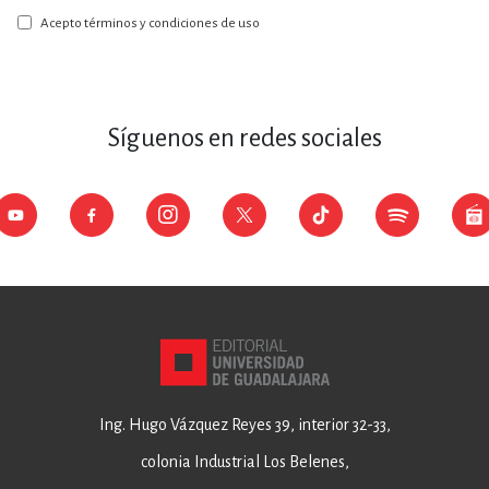
boletín:
Acepto términos y condiciones de uso
Síguenos en redes sociales
Ing. Hugo Vázquez Reyes 39, interior 32-33,
colonia Industrial Los Belenes,