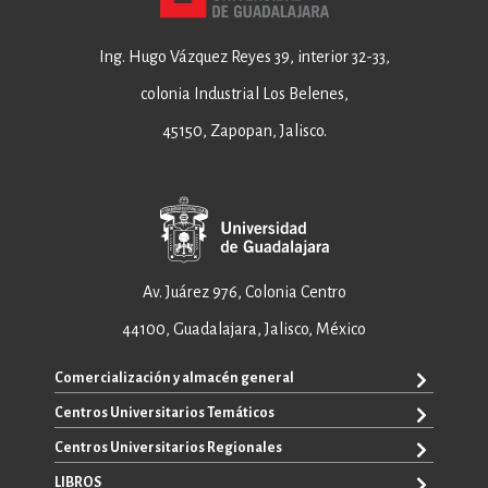
Ing. Hugo Vázquez Reyes 39, interior 32-33,
colonia Industrial Los Belenes,
45150, Zapopan, Jalisco.
Av. Juárez 976, Colonia Centro
44100, Guadalajara, Jalisco, México
Comercialización y almacén general
Centros Universitarios Temáticos
+52 33 3640 6326
+52 33 3640 4595
Centros Universitarios Regionales
CUAAD
contacto@editorial.udg.mx
CUCEA
LIBROS
CUALTOS