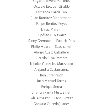
Edgardo Rivera Martinez
Octavio Escobar Giraldo
Fernanda García Lao
Juan Ramírez Biedermann
Felipe Benítez Reyes
Dacia Maraini
Hipólito G. Navarro
Rinny Gremaud
Patricia Reis
Philip Hoare
Sascha Reh
Alonso Cueto Caballero
Ricardo Silva Romero
Nicolás González Marzzucco
Alejandra Costamagna
Ben Ehrenreich
Juan Manuel Torres
Enrique Serna
Chandrakanta Mura Singh
Gila Almagor
Dino Buzzati
Gonzalo Calcedo Juanes