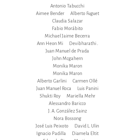
Antonio Tabucchi
Aimee Bender
Alberto Fuguet
Claudia Salazar
Fabio Morábito
Michael Jaime Becerra
Ann Heon Mi
Devibharathi .
Juan Manuel de Prada
John Mcgahern
Monika Maron
Monika Maron
Alberto Garlini
Carmen Ollé
Juan Manuel Roca
Luis Panini
Shukti Roy
Mariella Mehr
Alessandro Baricco
J. A. González Sainz
Nora Bossong
José Luis Peixoto
David L. Ulin
Ignacio Padilla
Diamela Eltit