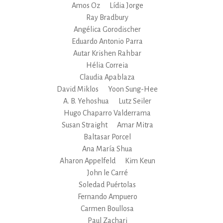
Amos Oz
Lídia Jorge
Ray Bradbury
Angélica Gorodischer
Eduardo Antonio Parra
Autar Krishen Rahbar
Hélia Correia
Claudia Apablaza
David Miklos
Yoon Sung-Hee
A. B. Yehoshua
Lutz Seiler
Hugo Chaparro Valderrama
Susan Straight
Amar Mitra
Baltasar Porcel
Ana María Shua
Aharon Appelfeld
Kim Keun
John le Carré
Soledad Puértolas
Fernando Ampuero
Carmen Boullosa
Paul Zachari