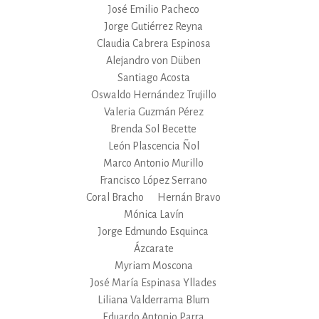
José Emilio Pacheco
Jorge Gutiérrez Reyna
Claudia Cabrera Espinosa
Alejandro von Düben
Santiago Acosta
Oswaldo Hernández Trujillo
Valeria Guzmán Pérez
Brenda Sol Becette
León Plascencia Ñol
Marco Antonio Murillo
Francisco López Serrano
Coral Bracho
Hernán Bravo
Mónica Lavín
Jorge Edmundo Esquinca
Ázcarate
Myriam Moscona
José María Espinasa Yllades
Liliana Valderrama Blum
Eduardo Antonio Parra