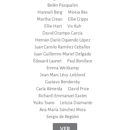
Belén Pasqualini
Hannah Berg
Mireia Bes
Martha Crean
Ellie Cripps
Ellie Hart
Viv Kuh
David Ocampo García
Hernán Darío Oquendo López
Juan Camilo Ramírez Ceballos
Juan Guillermo Muriel Delgado
Édouard Launet
Paul Boniface
Emma Weitkamp
Jean Marc Lévy-Leblond
Gustavo Bendersky
Carla Almeida
David Price
Richard-Emmanuel Eastes
Yuiko Tsuno
Letizia Diamante
Ana María Sánchez Mora
Sergio de Regúles
VER