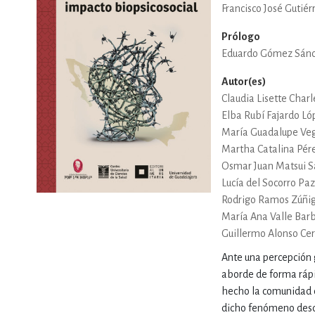
Francisco José Gutiér
DEPORTES Y ACT
Prólogo
Eduardo Gómez Sán
Autor(es)
ECONO
Claudia Lisette Char
Elba Rubí Fajardo Ló
María Guadalupe Ve
ESTILOS DE VIDA
Martha Catalina Pér
Osmar Juan Matsui 
Lucía del Socorro Pa
Rodrigo Ramos Zúñi
FILOSOFÍA
María Ana Valle Bar
Guillermo Alonso Ce
Ante una percepción 
INFANTILES, JUVE
aborde de forma rápid
hecho la comunidad d
dicho fenómeno desde 