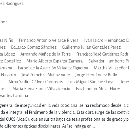
rez Rodríguez
IVIDADES DE OCIO AL AIRE LIB
chez
MÍA, FINANZAS, EMPRESA Y G
les Niño
Fernando Antonio Velarde Rivera
Iván Isidro Hernández C
pez
Eduardo Gómez Sánchez
Guillermo Julián González Pérez
ga López
Armando Muñoz de la Torre
Francisco José Gutiérrez Rod
, AFICIONES Y OCIO
FICCIÓN
ez González
Mario Alberto Esparza Zamora
Salvador Humberto Pa
Santana
Isabel de la Asunción Valadez Figueroa
Martha Villaseñor 
z Navarro
José Francisco Muñoz Valle
Jorge Hernández Bello
ga
Alma Yadira Gálvez Contreras
Luis Miguel Sánchez Loyo
Tere
 Y RELIGIÓN
HISTORIA Y A
bosa
María Elena Flores Villavicencio
Ivis Jennifer Meza Flores
rvantes Cardona
general de inseguridad en la vida cotidiana, se ha reclamado desde la 
NILES Y DIDÁCTICOS
LENGUA
a e integral el fenómeno de la violencia. Esta obra surge de las contr
el CUCS (UdeG), que en sus trabajos de tesis profesionales de grado y 
diferentes ópticas disciplinares. Así se indaga en ...