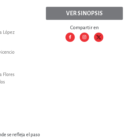
ERÍA, VETERINARIA
VER SINOPSIS
Compartir en
JOS ANIMADOS
a López
vicencio
ERSONAL
a Flores
S
los
LTURA
de se refleja el paso