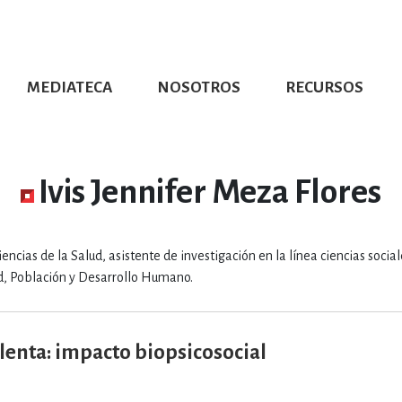
MEDIATECA
NOSOTROS
RECURSOS
CIÓN UDG
S DE TEXTO
PROMOCIONALES
DISTINCIONES
PUBLICACIONES RED UNIVERSITARIA
CONVOCATORIAS
NUMERALIA
CÓMO LEER EBOOKS
DIRECTORIO
COLECCIO
GRAFÍAS, LITERATURA Y ESTUD
Ivis Jennifer Meza Flores
ERRA, GEOGRAFÍA, MEDIOAMBIE
ncias de la Salud, asistente de investigación en la línea ciencias social
ud, Población y Desarrollo Humano.
COMPUTACIÓN E INFORMÁTIC
lenta: impacto biopsicosocial
FORMACIÓN Y MATERIAS INTER