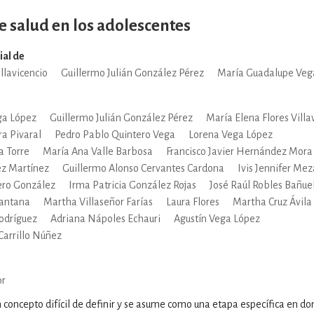
ENCIAS
MEDICINA, ENFERM
 salud en los adolescentes
ial de
ICA, LIBROS DE CÓMICS, DIBU
llavicencio
Guillermo Julián González Pérez
María Guadalupe Veg
ga López
Guillermo Julián González Pérez
María Elena Flores Villa
 RELACIONES Y DESARROLLO P
ra Pivaral
Pedro Pablo Quintero Vega
Lorena Vega López
 Torre
María Ana Valle Barbosa
Francisco Javier Hernández Mora
z Martínez
Guillermo Alonso Cervantes Cardona
Ivis Jennifer Mez
SOCIEDAD Y CIENCIAS SOCIALE
ero González
Irma Patricia González Rojas
José Raúl Robles Bañue
Santana
Martha Villaseñor Farías
Laura Flores
Martha Cruz Ávila
Rodríguez
Adriana Nápoles Echauri
Agustín Vega López
OLOGÍA, INGENIERÍA, AGRICU
Carrillo Núñez
or
 concepto difícil de definir y se asume como una etapa específica en don