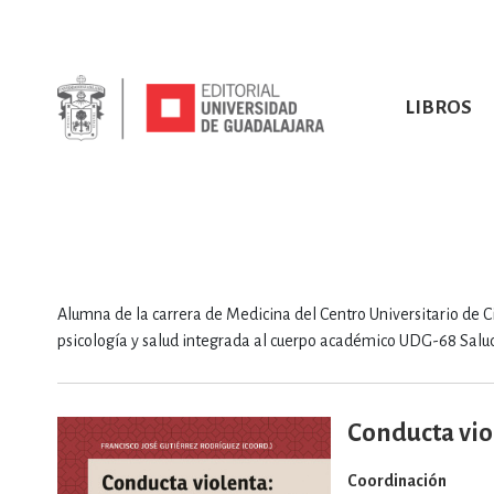
LIBROS
SOBRE NOSOTROS
TODOS LOS LIBROS
HISTORIA
EBOOKS
VINCULA
LIBRO
ARTES
BIO
CIENCIAS DE LA TI
Alumna de la carrera de Medicina del Centro Universitario de Cie
psicología y salud integrada al cuerpo académico UDG-68 Sal
Conducta vio
CONSULTA, IN
Coordinación