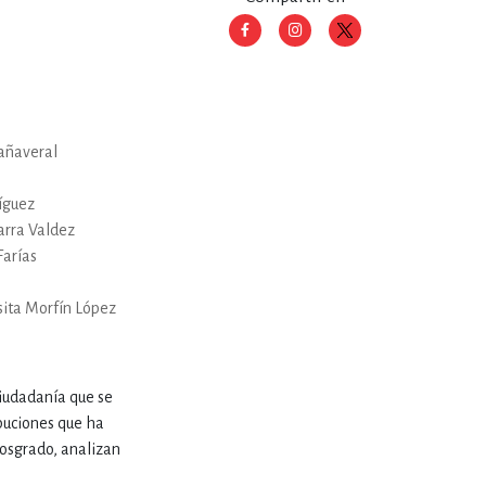
RE
DERECHO
ESTIÓN
añaveral
ríguez
 Y TEMAS AFINES
rra Valdez
Farías
sita Morfín López
RQUEOLOGÍA
ciudadanía que se
JE Y LINGÜÍSTICA
ibuciones que ha
posgrado, analizan