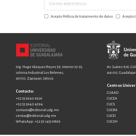
Suscríbase
a
Acepto Política de tratamiento de datos
Acepto t
nuestro
boletín:
Ing. Hugo Vázquez Reyes 39, interior 32-33,
Av. Juárez 976, Co
colonia Industrial Los Belenes,
44100, Guadalajara
45150, Zapopan, Jalisco.
Centros Univer
Contacto:
CUAAD
+52 33 3640 6326
CUCEA
+52 33 3640 4594
CUCS
contacto@editorial.udg.mx
CUCBA
ventas@editorial.udg.mx
CUCEI
WhatsApp: +52 33 1433 6869
CUCSH