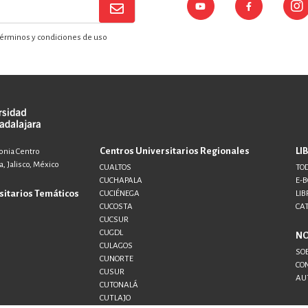
érminos y condiciones de uso
Centros Universitarios Regionales
LI
lonia Centro
, Jalisco, México
CUALTOS
TOD
CUCHAPALA
E-
sitarios Temáticos
CUCIÉNEGA
LIB
CUCOSTA
CA
CUCSUR
CUGDL
N
CULAGOS
SO
CUNORTE
CO
CUSUR
AU
CUTONALÁ
CUTLAJO