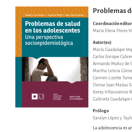
MATEMÁTICAS Y CI
Problemas de
Coordinación editor
NOVELA GRÁF
María Elena Flores Vi
Autor(es)
María Guadalupe Ve
SALUD,
Carlos Enrique Cabre
Armando Muñoz de la
Martha Leticia Góme
Carmen Lizette Torn
Osmar Juan Matsui 
Korey Villavicencio 
TECN
Gabriela Guadalupe 
Prólogo
Saralyn López y Tayl
La adolescencia es un