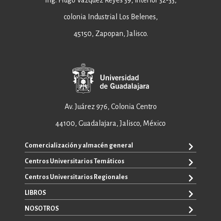
Ing. Hugo Vázquez Reyes 39, interior 32-33,
colonia Industrial Los Belenes,
45150, Zapopan, Jalisco.
Av. Juárez 976, Colonia Centro
44100, Guadalajara, Jalisco, México
Comercialización y almacén general
Centros Universitarios Temáticos
+52 33 3640 6326
+52 33 3640 4595
Centros Universitarios Regionales
CUAAD
contacto@editorial.udg.mx
CUCEA
LIBROS
CUALTOS
ventas@editorial.udg.mx
CUCS
CUCHAPALA
NOSOTROS
WhatsApp: +52 33 1433 6869
TODOS LOS LIBROS
CUCBA
CUCIÉNEGA