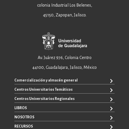
colonia Industrial Los Belenes,
45150, Zapopan, Jalisco.
Av. Juárez 976, Colonia Centro
44100, Guadalajara, Jalisco, México
Comercialización y almacén general
Centros Universitarios Temáticos
+52 33 3640 6326
+52 33 3640 4595
Centros Universitarios Regionales
CUAAD
contacto@editorial.udg.mx
CUCEA
LIBROS
CUALTOS
ventas@editorial.udg.mx
CUCS
CUCHAPALA
NOSOTROS
WhatsApp: +52 33 1433 6869
TODOS LOS LIBROS
CUCBA
CUCIÉNEGA
E-BOOKS
RECURSOS
CUCEI
SOBRE NOSOTROS