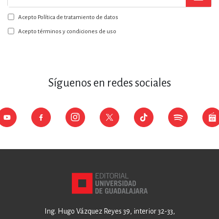
a
Acepto Política de tratamiento de datos
nuestro
boletín:
Acepto términos y condiciones de uso
Síguenos en redes sociales
Ing. Hugo Vázquez Reyes 39, interior 32-33,