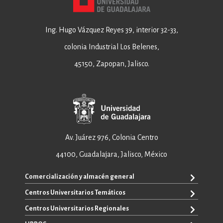
Ing. Hugo Vázquez Reyes 39, interior 32-33,
colonia Industrial Los Belenes,
45150, Zapopan, Jalisco.
Av. Juárez 976, Colonia Centro
44100, Guadalajara, Jalisco, México
Comercialización y almacén general
Centros Universitarios Temáticos
+52 33 3640 6326
+52 33 3640 4595
Centros Universitarios Regionales
CUAAD
contacto@editorial.udg.mx
CUCEA