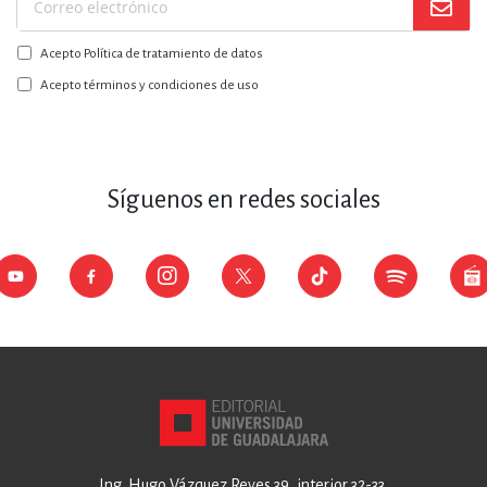
Suscríbase
a
Acepto Política de tratamiento de datos
nuestro
boletín:
Acepto términos y condiciones de uso
Síguenos en redes sociales
Ing. Hugo Vázquez Reyes 39, interior 32-33,