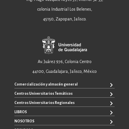
colonia Industrial Los Belenes,
45150, Zapopan, Jalisco.
Av. Juárez 976, Colonia Centro
44100, Guadalajara, Jalisco, México
Comercialización y almacén general
Centros Universitarios Temáticos
+52 33 3640 6326
+52 33 3640 4595
Centros Universitarios Regionales
CUAAD
contacto@editorial.udg.mx
CUCEA
LIBROS
CUALTOS
ventas@editorial.udg.mx
CUCS
CUCHAPALA
NOSOTROS
WhatsApp: +52 33 1433 6869
TODOS LOS LIBROS
CUCBA
CUCIÉNEGA