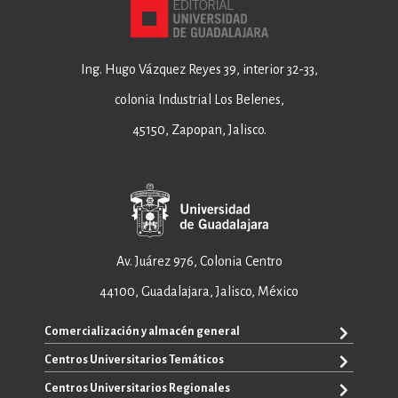
Ing. Hugo Vázquez Reyes 39, interior 32-33,
colonia Industrial Los Belenes,
45150, Zapopan, Jalisco.
Av. Juárez 976, Colonia Centro
44100, Guadalajara, Jalisco, México
Comercialización y almacén general
Centros Universitarios Temáticos
+52 33 3640 6326
+52 33 3640 4595
Centros Universitarios Regionales
CUAAD