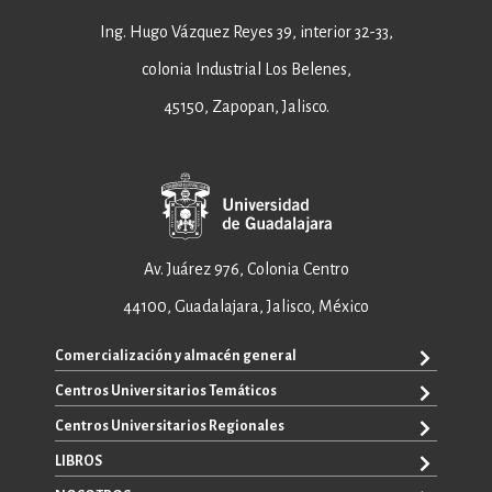
Ing. Hugo Vázquez Reyes 39, interior 32-33,
colonia Industrial Los Belenes,
45150, Zapopan, Jalisco.
Av. Juárez 976, Colonia Centro
44100, Guadalajara, Jalisco, México
Comercialización y almacén general
Centros Universitarios Temáticos
+52 33 3640 6326
+52 33 3640 4595
Centros Universitarios Regionales
CUAAD
contacto@editorial.udg.mx
CUCEA
LIBROS
CUALTOS
ventas@editorial.udg.mx
CUCS