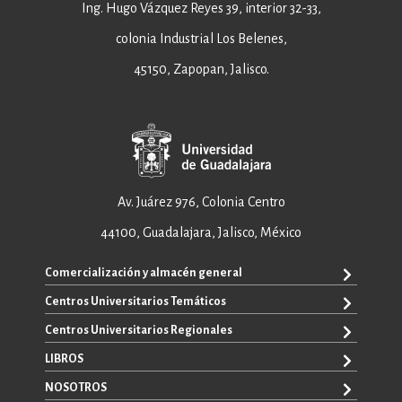
Ing. Hugo Vázquez Reyes 39, interior 32-33,
colonia Industrial Los Belenes,
45150, Zapopan, Jalisco.
Av. Juárez 976, Colonia Centro
44100, Guadalajara, Jalisco, México
Comercialización y almacén general
Centros Universitarios Temáticos
+52 33 3640 6326
+52 33 3640 4595
Centros Universitarios Regionales
CUAAD
contacto@editorial.udg.mx
CUCEA
LIBROS
CUALTOS
ventas@editorial.udg.mx
CUCS
CUCHAPALA
NOSOTROS
WhatsApp: +52 33 1433 6869
TODOS LOS LIBROS
CUCBA