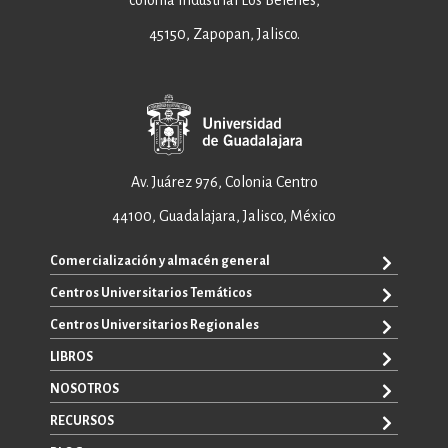
colonia Industrial Los Belenes,
45150, Zapopan, Jalisco.
Av. Juárez 976, Colonia Centro
44100, Guadalajara, Jalisco, México
Comercialización y almacén general
Centros Universitarios Temáticos
+52 33 3640 6326
+52 33 3640 4595
Centros Universitarios Regionales
CUAAD
contacto@editorial.udg.mx
CUCEA
LIBROS
CUALTOS
ventas@editorial.udg.mx
CUCS
CUCHAPALA
NOSOTROS
WhatsApp: +52 33 1433 6869
TODOS LOS LIBROS
CUCBA
CUCIÉNEGA
E-BOOKS
RECURSOS
CUCEI
SOBRE NOSOTROS
CUCOSTA
LIBROS DE TEXTO