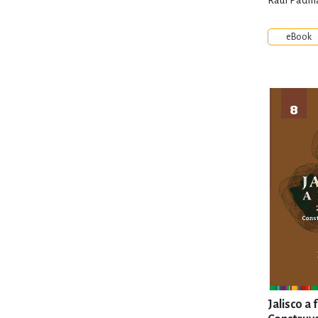
Raúl Padill
eBook
Jalisco a