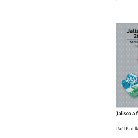
MATEMÁTICAS Y CI
NOVELA GRÁF
SALUD,
TECN
Jalisco a
Raúl Padill