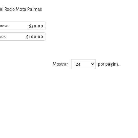
del Rocío Mota Palmas
$50.00
preso
$100.00
ook
Mostrar
por página