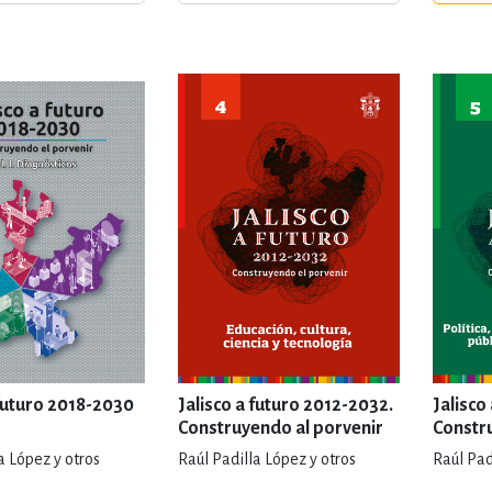
ENCIAS
MEDICINA, ENFERM
ICA, LIBROS DE CÓMICS, DIBU
 RELACIONES Y DESARROLLO P
SOCIEDAD Y CIENCIAS SOCIALE
OLOGÍA, INGENIERÍA, AGRICU
 futuro 2018-2030
Jalisco a futuro 2012-2032.
Jalisco
Construyendo al porvenir
Constr
a López y otros
Raúl Padilla López y otros
Raúl Pad