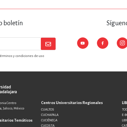
o boletín
Sígueno
érminos y condiciones de uso
Centros Universitarios Regionales
LI
lonia Centro
, Jalisco, México
CUALTOS
TOD
CUCHAPALA
E-
sitarios Temáticos
CUCIÉNEGA
LIB
CUCOSTA
CA