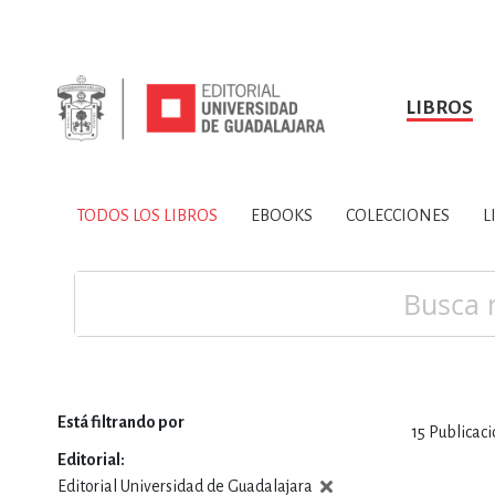
LIBROS
SOBRE NOSOTROS
TODOS LOS LIBROS
HISTORIA
EBOOKS
VINCULA
LIBRO
ARTES
BIO
TODOS LOS LIBROS
EBOOKS
COLECCIONES
L
CIENCIAS DE LA TI
Buscar
Está filtrando por
15
Publicaci
CONSULTA, IN
Editorial
Editorial Universidad de Guadalajara