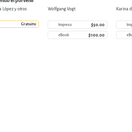
ndo el porvenir
a López y otros
Wolfgang Vogt
Karina 
Gratuito
$50.00
Impreso
Im
$100.00
eBook
eB