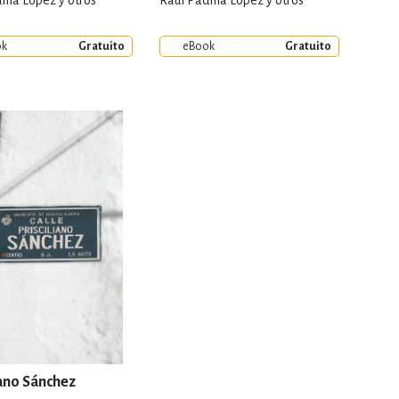
illa López y otros
Raúl Padilla López y otros
ok
Gratuito
eBook
Gratuito
iano Sánchez