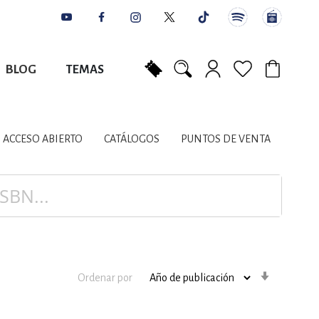
BLOG
TEMAS
Mi carrito
NES
AUTORES
CATÁLOGOS
COLABORADORES
PUNTOS DE VENTA
CONTACTO
IOS LITERARIOS
ACCESO ABIERTO
CATÁLOGOS
PUNTOS DE VENTA
NTE, PLANIFICACIÓN
A
Orden
Ordenar por
ascenden
DISCIPLINARES