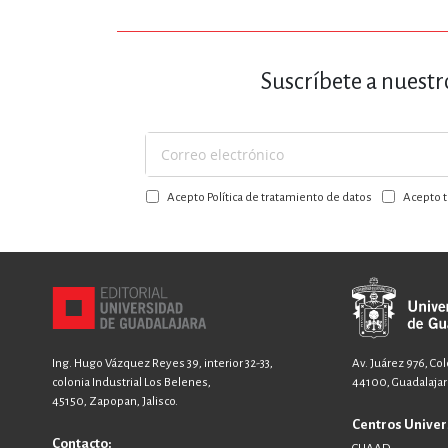
Suscríbete a nuestr
Suscríbase
a
Acepto Política de tratamiento de datos
Acepto t
nuestro
boletín:
Ing. Hugo Vázquez Reyes 39, interior 32-33,
Av. Juárez 976, Co
colonia Industrial Los Belenes,
44100, Guadalajara
45150, Zapopan, Jalisco.
Centros Univer
Contacto: