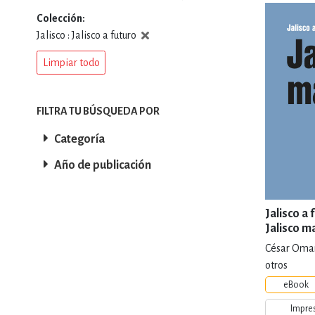
Colección
DEPORTES Y ACT
Jalisco : Jalisco a futuro
Limpiar todo
ECONO
FILTRA TU BÚSQUEDA POR
Categoría
ESTILOS DE VIDA
Año de publicación
FILOSOFÍA
Jalisco a 
Jalisco 
César Omar
INFANTILES, JUVE
otros
eBook
Impre