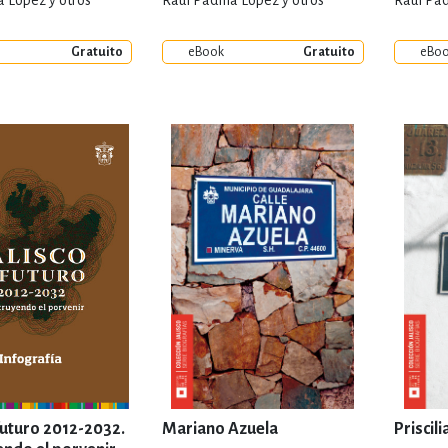
a López y otros
Raúl Padilla López y otros
Raúl Pad
Gratuito
eBook
Gratuito
eBo
 futuro 2012-2032.
Mariano Azuela
Priscil