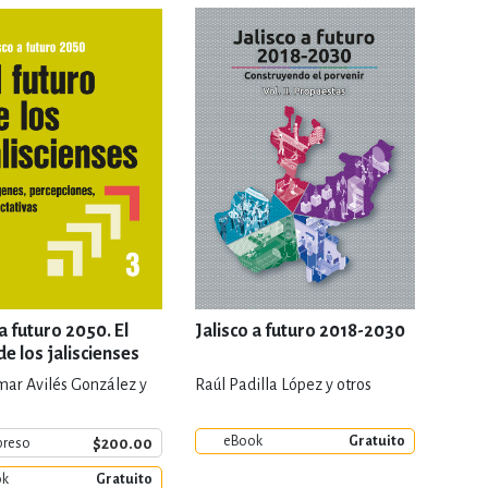
RE
DERECHO
ESTIÓN
 Y TEMAS AFINES
RQUEOLOGÍA
 a futuro 2050. El
Jalisco a futuro 2018-2030
de los jaliscienses
ar Avilés González y
Raúl Padilla López y otros
JE Y LINGÜÍSTICA
eBook
Gratuito
$200.00
preso
ok
Gratuito