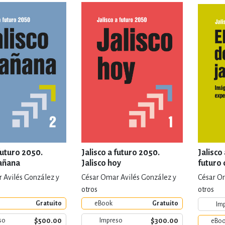
IVIDADES DE OCIO AL AIRE LIB
MÍA, FINANZAS, EMPRESA Y G
, AFICIONES Y OCIO
FICCIÓN
 Y RELIGIÓN
HISTORIA Y A
futuro 2050.
Jalisco a futuro 2050.
Jalisco
mañana
Jalisco hoy
futuro 
 Avilés González y
César Omar Avilés González y
César Om
NILES Y DIDÁCTICOS
LENGUA
otros
otros
Gratuito
eBook
Gratuito
Im
$500.00
$300.00
so
Impreso
eBo