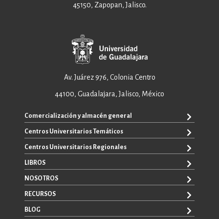
45150, Zapopan, Jalisco.
Av. Juárez 976, Colonia Centro
44100, Guadalajara, Jalisco, México
Comercialización y almacén general
Centros Universitarios Temáticos
+52 33 3640 6326
+52 33 3640 4595
Centros Universitarios Regionales
CUAAD
contacto@editorial.udg.mx
CUCEA
LIBROS
CUALTOS
ventas@editorial.udg.mx
CUCS
CUCHAPALA
NOSOTROS
WhatsApp: +52 33 1433 6869
TODOS LOS LIBROS
CUCBA
CUCIÉNEGA
E-BOOKS
RECURSOS
CUCEI
SOBRE NOSOTROS
CUCOSTA
LIBROS DE TEXTO
CUCSH
CONTACTO
BLOG
CUCSUR
PROMOCIONALES
CATÁLOGOS