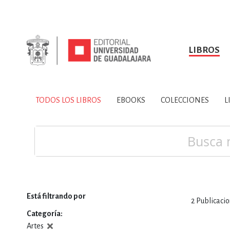
LIBROS
SOBRE NOSOTROS
TODOS LOS LIBROS
HISTORIA
EBOOKS
VINCULA
LIBRO
ARTES
BIO
TODOS LOS LIBROS
EBOOKS
COLECCIONES
L
CIENCIAS DE LA TI
Buscar
Está filtrando por
2
Publicaci
CONSULTA, IN
Categoría
Artes