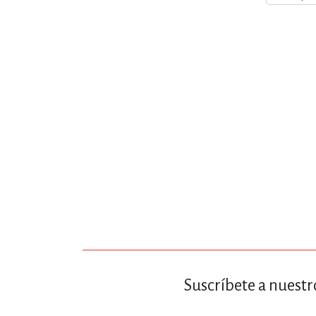
MATEMÁTICAS Y CI
NOVELA GRÁF
SALUD,
TECN
Suscríbete a nuestr