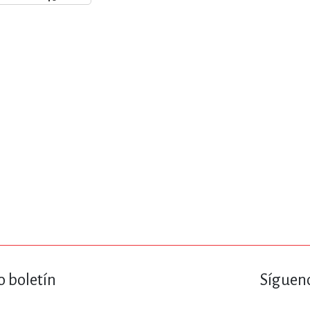
ENCIAS
MEDICINA, ENFERM
ICA, LIBROS DE CÓMICS, DIBU
 RELACIONES Y DESARROLLO P
SOCIEDAD Y CIENCIAS SOCIALE
OLOGÍA, INGENIERÍA, AGRICU
o boletín
Sígueno