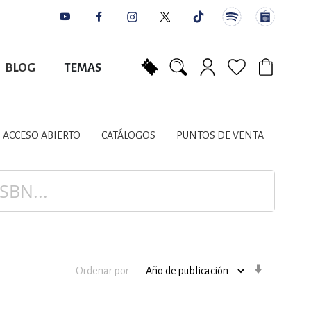
BLOG
TEMAS
Mi carrito
NES
AUTORES
CATÁLOGOS
COLABORADORES
PUNTOS DE VENTA
CONTACTO
IOS LITERARIOS
ACCESO ABIERTO
CATÁLOGOS
PUNTOS DE VENTA
NTE, PLANIFICACIÓN
A
Orden
Ordenar por
ascenden
DISCIPLINARES