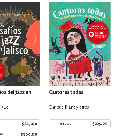
IVIDADES DE OCIO AL AIRE LIB
MÍA, FINANZAS, EMPRESA Y G
, AFICIONES Y OCIO
FICCIÓN
 Y RELIGIÓN
HISTORIA Y A
íos del jazz en
Cantoras todas
raux
Enrique Blanc y otros
NILES Y DIDÁCTICOS
LENGUA
$225.00
$225.00
k
eBook
$300.00
so