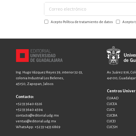
Suscríbase
a
Acepto Política de tratamiento de datos
Acepto t
nuestro
boletín:
Ing. Hugo Vázquez Reyes 39, interior 32-33,
Av. Juárez 976, Co
colonia Industrial Los Belenes,
44100, Guadalajara
45150, Zapopan, Jalisco.
Centros Univer
Contacto:
CUAAD
+52 33 3640 6326
CUCEA
+52 33 3640 4594
CUCS
contacto@editorial.udg.mx
CUCBA
ventas@editorial.udg.mx
CUCEI
WhatsApp: +52 33 1433 6869
CUCSH