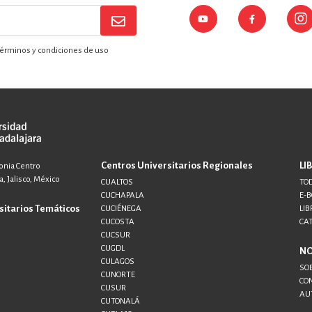
érminos y condiciones de uso
Centros Universitarios Regionales
LI
lonia Centro
, Jalisco, México
CUALTOS
TOD
CUCHAPALA
E-
sitarios Temáticos
CUCIÉNEGA
LIB
CUCOSTA
CA
CUCSUR
CUGDL
N
CULAGOS
SO
CUNORTE
CO
CUSUR
AU
CUTONALÁ