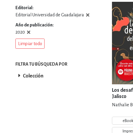
Editorial
DEPORTES Y ACT
Editorial Universidad de Guadalajara
Año de publicación
2020
ECONO
Limpiar todo
ESTILOS DE VIDA
FILTRA TU BÚSQUEDA POR
Colección
FILOSOFÍA
Los desaf
Jalisco
Nathalie B
INFANTILES, JUVE
eBoo
Impre