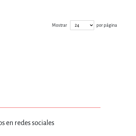
ERÍA, VETERINARIA
Mostrar
por página
JOS ANIMADOS
ERSONAL
S
LTURA
s en redes sociales