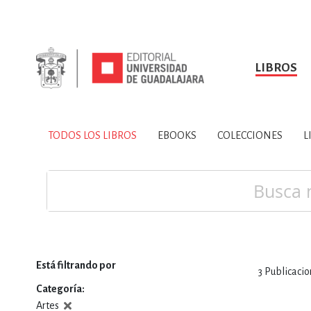
LIBROS
SOBRE NOSOTROS
TODOS LOS LIBROS
HISTORIA
EBOOKS
VINCULA
LIBRO
ARTES
BIO
TODOS LOS LIBROS
EBOOKS
COLECCIONES
L
CIENCIAS DE LA TI
Buscar
Está filtrando por
3
Publicacio
CONSULTA, IN
Categoría
Artes