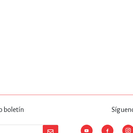
ENCIAS
MEDICINA, ENFERM
ICA, LIBROS DE CÓMICS, DIBU
 RELACIONES Y DESARROLLO P
SOCIEDAD Y CIENCIAS SOCIALE
OLOGÍA, INGENIERÍA, AGRICU
o boletín
Sígueno