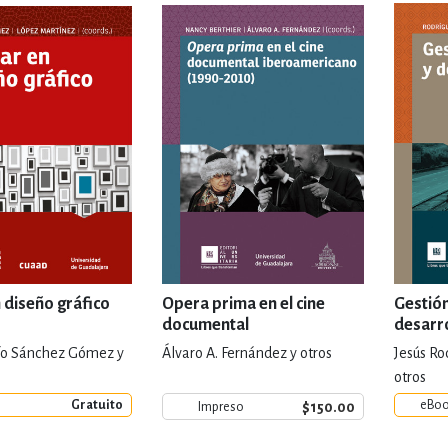
IVIDADES DE OCIO AL AIRE LIB
MÍA, FINANZAS, EMPRESA Y G
, AFICIONES Y OCIO
FICCIÓN
 Y RELIGIÓN
HISTORIA Y A
 diseño gráfico
Opera prima en el cine
Gestión
documental
desarrol
iberoamericano (1990-
fo Sánchez Gómez y
Álvaro A. Fernández y otros
Jesús Ro
2010)
NILES Y DIDÁCTICOS
LENGUA
otros
Gratuito
eBo
$150.00
Impreso