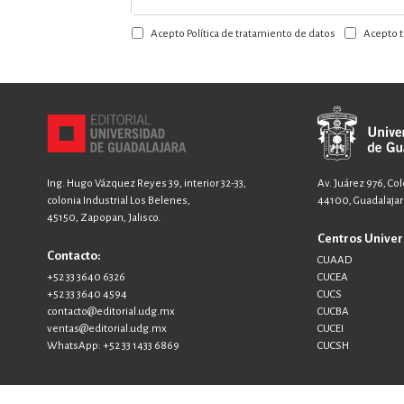
a
Acepto Política de tratamiento de datos
Acepto t
nuestro
boletín:
Ing. Hugo Vázquez Reyes 39, interior 32-33,
Av. Juárez 976, Co
colonia Industrial Los Belenes,
44100, Guadalajara
45150, Zapopan, Jalisco.
Centros Univer
Contacto:
CUAAD
+52 33 3640 6326
CUCEA
+52 33 3640 4594
CUCS
contacto@editorial.udg.mx
CUCBA
ventas@editorial.udg.mx
CUCEI
WhatsApp: +52 33 1433 6869
CUCSH