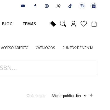
BLOG
TEMAS
Mi carrito
NES
AUTORES
CATÁLOGOS
COLABORADORES
PUNTOS DE VENTA
CONTACTO
IOS LITERARIOS
ACCESO ABIERTO
CATÁLOGOS
PUNTOS DE VENTA
NTE, PLANIFICACIÓN
A
Orden
Ordenar por
ascenden
DISCIPLINARES