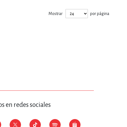
ERÍA, VETERINARIA
Mostrar
por página
JOS ANIMADOS
ERSONAL
S
LTURA
s en redes sociales