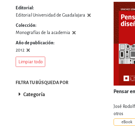
Editorial
DEPORTES Y ACT
Editorial Universidad de Guadalajara
Colección
Monografías de la academia
ECONO
Año de publicación
2012
Limpiar todo
ESTILOS DE VIDA
FILTRA TU BÚSQUEDA POR
FILOSOFÍA
Pensar en
Categoría
José Rodol
INFANTILES, JUVE
otros
eBook