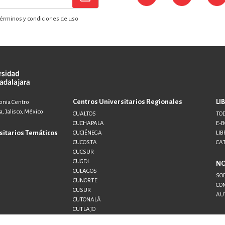
érminos y condiciones de uso
Centros Universitarios Regionales
LI
lonia Centro
, Jalisco, México
CUALTOS
TOD
CUCHAPALA
E-
sitarios Temáticos
CUCIÉNEGA
LIB
CUCOSTA
CA
CUCSUR
CUGDL
N
CULAGOS
SO
CUNORTE
CO
CUSUR
AU
CUTONALÁ
CUTLAJO
CUTLAQUE