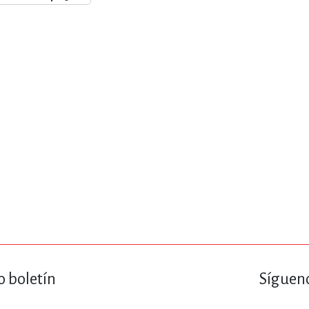
ENCIAS
MEDICINA, ENFERM
ICA, LIBROS DE CÓMICS, DIBU
 RELACIONES Y DESARROLLO P
SOCIEDAD Y CIENCIAS SOCIALE
OLOGÍA, INGENIERÍA, AGRICU
o boletín
Sígueno