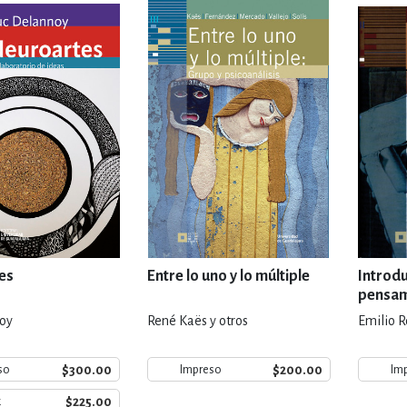
IVIDADES DE OCIO AL AIRE LIB
MÍA, FINANZAS, EMPRESA Y G
, AFICIONES Y OCIO
FICCIÓN
 Y RELIGIÓN
HISTORIA Y A
es
Entre lo uno y lo múltiple
Introdu
pensam
Edgar 
oy
René Kaës y otros
Emilio R
NILES Y DIDÁCTICOS
LENGUA
$300.00
$200.00
so
Impreso
Im
$225.00
k