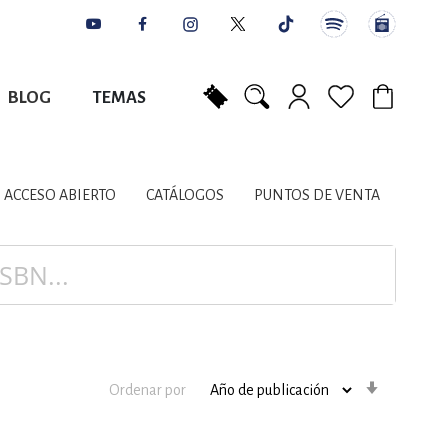
BLOG
TEMAS
Mi carrito
NES
AUTORES
CATÁLOGOS
COLABORADORES
PUNTOS DE VENTA
CONTACTO
IOS LITERARIOS
ACCESO ABIERTO
CATÁLOGOS
PUNTOS DE VENTA
NTE, PLANIFICACIÓN
A
Orden
Ordenar por
ascenden
DISCIPLINARES