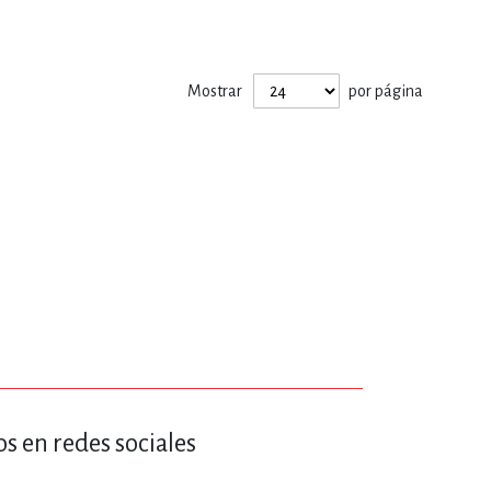
ERÍA, VETERINARIA
Mostrar
por página
JOS ANIMADOS
ERSONAL
S
LTURA
s en redes sociales