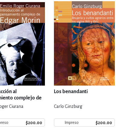
RE
DERECHO
ESTIÓN
 Y TEMAS AFINES
RQUEOLOGÍA
cción al
Los benandanti
iento complejo de
Morin
oger Ciurana
Carlo Ginzburg
JE Y LINGÜÍSTICA
$200.00
$200.00
preso
Impreso