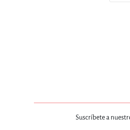
MATEMÁTICAS Y CI
NOVELA GRÁF
SALUD,
TECN
Suscríbete a nuestr