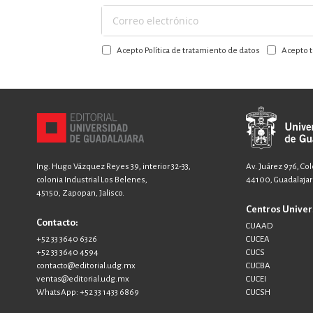
Suscríbase
a
Acepto Política de tratamiento de datos
Acepto t
nuestro
boletín:
Ing. Hugo Vázquez Reyes 39, interior 32-33,
Av. Juárez 976, Co
colonia Industrial Los Belenes,
44100, Guadalajara
45150, Zapopan, Jalisco.
Centros Univer
Contacto:
CUAAD
+52 33 3640 6326
CUCEA
+52 33 3640 4594
CUCS
contacto@editorial.udg.mx
CUCBA
ventas@editorial.udg.mx
CUCEI
WhatsApp: +52 33 1433 6869
CUCSH