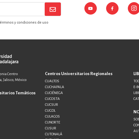
érminos y condiciones de uso
Centros Universitarios Regionales
LI
lonia Centro
, Jalisco, México
CUALTOS
TOD
CUCHAPALA
E-
sitarios Temáticos
CUCIÉNEGA
LIB
CUCOSTA
CA
CUCSUR
CUGDL
N
CULAGOS
SO
CUNORTE
CO
CUSUR
AU
CUTONALÁ