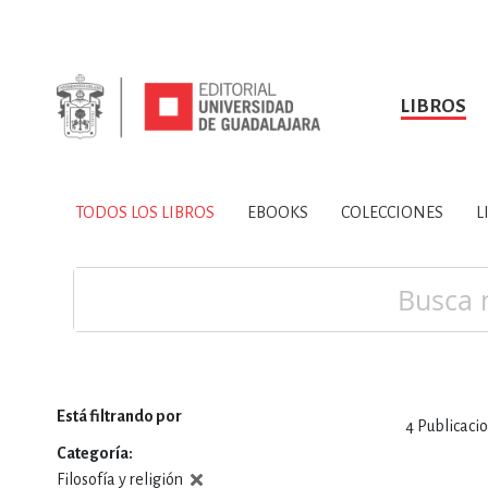
LIBROS
SOBRE NOSOTROS
TODOS LOS LIBROS
HISTORIA
EBOOKS
VINCULA
LIBRO
ARTES
BIO
TODOS LOS LIBROS
EBOOKS
COLECCIONES
L
CIENCIAS DE LA TI
Buscar
Está filtrando por
4
Publicaci
CONSULTA, IN
Categoría
Filosofía y religión