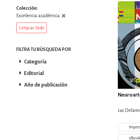
Colección
DEPORTES Y ACT
Excelencia académica
Limpiar todo
ECONO
FILTRA TU BÚSQUEDA POR
Categoría
ESTILOS DE VIDA
Editorial
Año de publicación
FILOSOFÍA
Neuroart
Luc Delann
INFANTILES, JUVE
Impre
eBoo