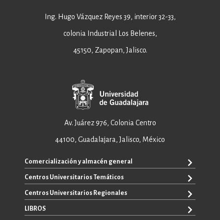
Ing. Hugo Vázquez Reyes 39, interior 32-33,
colonia Industrial Los Belenes,
45150, Zapopan, Jalisco.
Av. Juárez 976, Colonia Centro
44100, Guadalajara, Jalisco, México
Comercialización y almacén general
Centros Universitarios Temáticos
+52 33 3640 6326
+52 33 3640 4595
Centros Universitarios Regionales
CUAAD
contacto@editorial.udg.mx
CUCEA
LIBROS
CUALTOS
ventas@editorial.udg.mx
CUCS