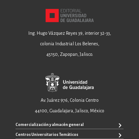
Ing. Hugo Vázquez Reyes 39, interior 32-33,
colonia Industrial Los Belenes,
45150, Zapopan, Jalisco.
Av. Juárez 976, Colonia Centro
44100, Guadalajara, Jalisco, México
Comercialización y almacén general
Centros Universitarios Temáticos
+52 33 3640 6326