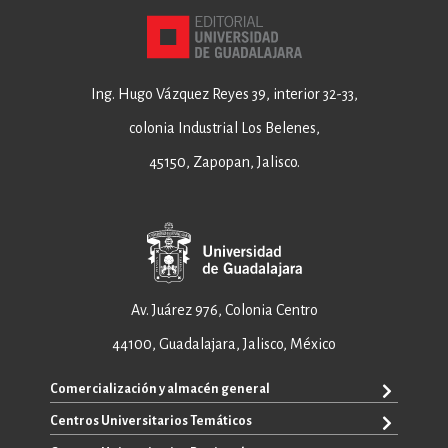
Ing. Hugo Vázquez Reyes 39, interior 32-33,
colonia Industrial Los Belenes,
45150, Zapopan, Jalisco.
Av. Juárez 976, Colonia Centro
44100, Guadalajara, Jalisco, México
Comercialización y almacén general
Centros Universitarios Temáticos
+52 33 3640 6326