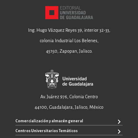
Ing. Hugo Vázquez Reyes 39, interior 32-33,
colonia Industrial Los Belenes,
45150, Zapopan, Jalisco.
Av. Juárez 976, Colonia Centro
44100, Guadalajara, Jalisco, México
Comercialización y almacén general
Centros Universitarios Temáticos
+52 33 3640 6326