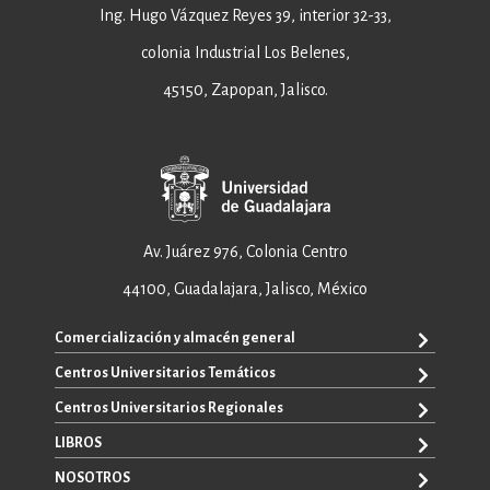
Ing. Hugo Vázquez Reyes 39, interior 32-33,
colonia Industrial Los Belenes,
45150, Zapopan, Jalisco.
Av. Juárez 976, Colonia Centro
44100, Guadalajara, Jalisco, México
Comercialización y almacén general
Centros Universitarios Temáticos
+52 33 3640 6326
+52 33 3640 4595
Centros Universitarios Regionales
CUAAD
contacto@editorial.udg.mx
CUCEA
LIBROS
CUALTOS
ventas@editorial.udg.mx
CUCS
CUCHAPALA
NOSOTROS
WhatsApp: +52 33 1433 6869
TODOS LOS LIBROS