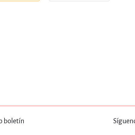
ENCIAS
MEDICINA, ENFERM
ICA, LIBROS DE CÓMICS, DIBU
 RELACIONES Y DESARROLLO P
SOCIEDAD Y CIENCIAS SOCIALE
OLOGÍA, INGENIERÍA, AGRICU
o boletín
Sígueno