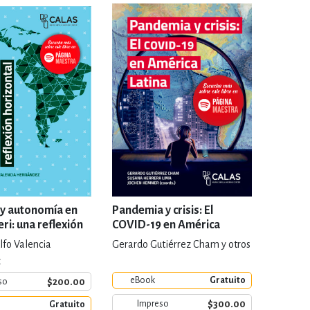
IVIDADES DE OCIO AL AIRE LIB
MÍA, FINANZAS, EMPRESA Y G
, AFICIONES Y OCIO
FICCIÓN
 Y RELIGIÓN
HISTORIA Y A
 y autonomía en
Pandemia y crisis: El
ri: una reflexión
COVID-19 en América
l
Latina
lfo Valencia
Gerardo Gutiérrez Cham y otros
NILES Y DIDÁCTICOS
LENGUA
z
eBook
Gratuito
$200.00
so
$300.00
Impreso
Gratuito