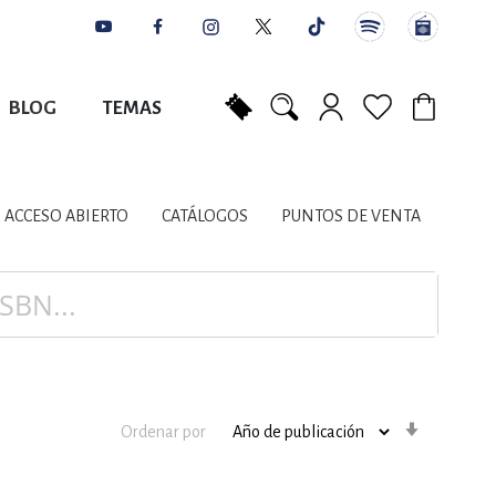
BLOG
TEMAS
Mi carrito
NES
AUTORES
CATÁLOGOS
COLABORADORES
PUNTOS DE VENTA
CONTACTO
IOS LITERARIOS
ACCESO ABIERTO
CATÁLOGOS
PUNTOS DE VENTA
NTE, PLANIFICACIÓN
A
Orden
Ordenar por
ascenden
DISCIPLINARES