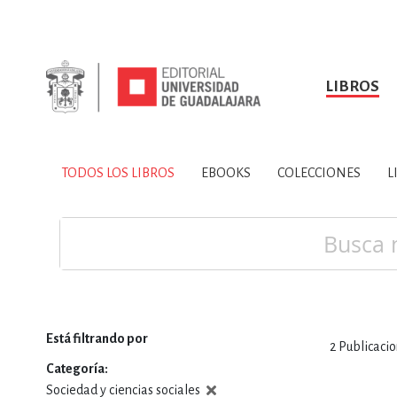
LIBROS
SOBRE NOSOTROS
TODOS LOS LIBROS
HISTORIA
EBOOKS
VINCULA
LIBRO
ARTES
BIO
TODOS LOS LIBROS
EBOOKS
COLECCIONES
L
CIENCIAS DE LA TI
Buscar
Está filtrando por
2
Publicaci
CONSULTA, IN
Categoría
Sociedad y ciencias sociales