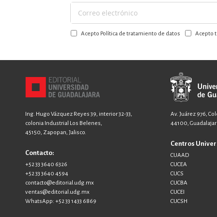
Suscríbase
a
Acepto Política de tratamiento de datos
Acepto t
nuestro
boletín:
Ing. Hugo Vázquez Reyes 39, interior 32-33,
Av. Juárez 976, Co
colonia Industrial Los Belenes,
44100, Guadalajara
45150, Zapopan, Jalisco.
Centros Univer
Contacto:
CUAAD
+52 33 3640 6326
CUCEA
+52 33 3640 4594
CUCS
contacto@editorial.udg.mx
CUCBA
ventas@editorial.udg.mx
CUCEI
WhatsApp: +52 33 1433 6869
CUCSH