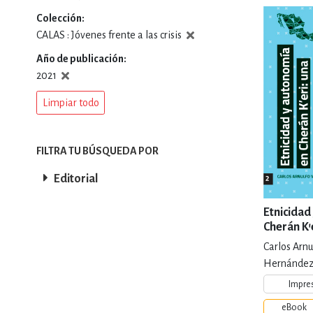
Colección
DEPORTES Y ACT
CALAS : Jóvenes frente a las crisis
Año de publicación
2021
ECONO
Limpiar todo
ESTILOS DE VIDA
FILTRA TU BÚSQUEDA POR
Editorial
FILOSOFÍA
Etnicidad
Cherán K'e
horizonta
Carlos Arnu
INFANTILES, JUVE
Hernánde
Impre
eBook