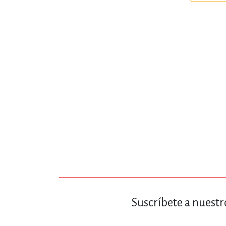
MATEMÁTICAS Y CI
NOVELA GRÁF
SALUD,
TECN
Suscríbete a nuestr