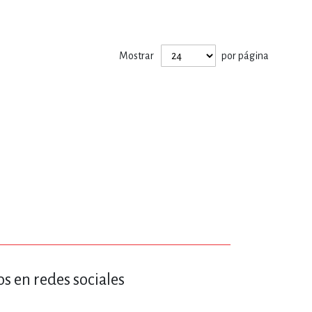
ERÍA, VETERINARIA
Mostrar
por página
JOS ANIMADOS
ERSONAL
S
LTURA
s en redes sociales