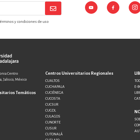
érminos y condiciones de uso
Centros Universitarios Regionales
LI
lonia Centro
, Jalisco, México
CUALTOS
TOD
CUCHAPALA
E-
sitarios Temáticos
CUCIÉNEGA
LIB
CUCOSTA
CA
CUCSUR
CUGDL
N
CULAGOS
SO
CUNORTE
CO
CUSUR
AU
CUTONALÁ