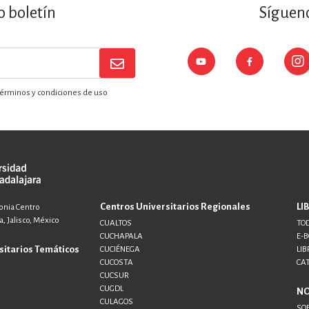
o boletín
Sígueno
érminos y condiciones de uso
Centros Universitarios Regionales
LI
lonia Centro
, Jalisco, México
CUALTOS
TOD
CUCHAPALA
E-
sitarios Temáticos
CUCIÉNEGA
LIB
CUCOSTA
CA
CUCSUR
CUGDL
N
CULAGOS
SO