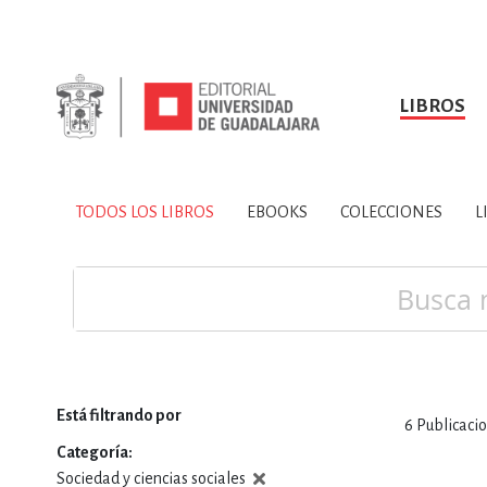
LIBROS
SOBRE NOSOTROS
TODOS LOS LIBROS
HISTORIA
EBOOKS
VINCULA
LIBRO
ARTES
BIO
TODOS LOS LIBROS
EBOOKS
COLECCIONES
L
CIENCIAS DE LA TI
Buscar
Está filtrando por
6
Publicaci
CONSULTA, IN
Categoría
Sociedad y ciencias sociales