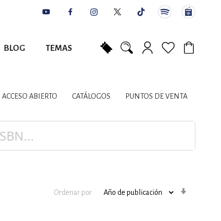
BLOG
TEMAS
Mi carrito
NES
AUTORES
CATÁLOGOS
COLABORADORES
PUNTOS DE VENTA
CONTACTO
IOS LITERARIOS
ACCESO ABIERTO
CATÁLOGOS
PUNTOS DE VENTA
NTE, PLANIFICACIÓN
A
Orden
Ordenar por
ascenden
DISCIPLINARES