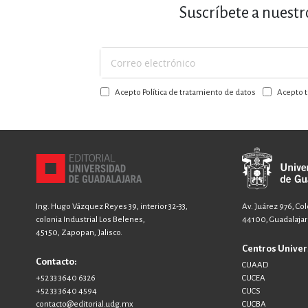
Suscríbete a nuestr
Suscríbase
a
Acepto Política de tratamiento de datos
Acepto t
nuestro
boletín:
Ing. Hugo Vázquez Reyes 39, interior 32-33,
Av. Juárez 976, Co
colonia Industrial Los Belenes,
44100, Guadalajara
45150, Zapopan, Jalisco.
Centros Univer
Contacto:
CUAAD
+52 33 3640 6326
CUCEA
+52 33 3640 4594
CUCS
contacto@editorial.udg.mx
CUCBA