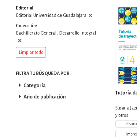
Editorial
DEPORTES Y ACT
Editorial Universidad de Guadalajara
Colección
Bachillerato General : Desarrollo Integral
ECONO
Limpiar todo
ESTILOS DE VIDA
FILTRA TU BÚSQUEDA POR
Categoría
FILOSOFÍA
Tutoría de
Año de publicación
Susana Jaz
INFANTILES, JUVE
y otros
eBoo
Impre