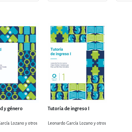
ENCIAS
MEDICINA, ENFERM
ICA, LIBROS DE CÓMICS, DIBU
 RELACIONES Y DESARROLLO P
SOCIEDAD Y CIENCIAS SOCIALE
OLOGÍA, INGENIERÍA, AGRICU
d y género
Tutoría de ingreso I
arcía Lozano y otros
Leonardo García Lozano y otros