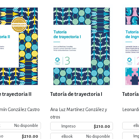
IVIDADES DE OCIO AL AIRE LIB
MÍA, FINANZAS, EMPRESA Y G
, AFICIONES Y OCIO
FICCIÓN
 Y RELIGIÓN
HISTORIA Y A
 trayectoria II
Tutoría de trayectoria I
Tutoría
mín González Castro
Ana Luz Martínez González y
Leonardo
NILES Y DIDÁCTICOS
LENGUA
otros
k
No disponible
eB
$210.00
Impreso
$210.00
so
Im
eBook
No disponible