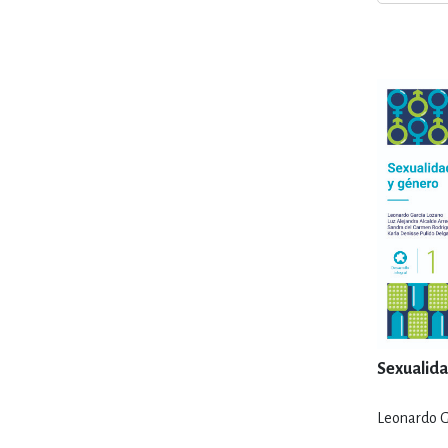
MATEMÁTICAS Y CI
NOVELA GRÁF
SALUD,
TECN
Sexualida
Leonardo G