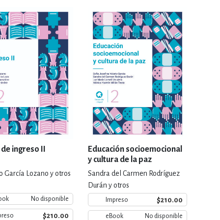
RE
DERECHO
ESTIÓN
 Y TEMAS AFINES
RQUEOLOGÍA
 de ingreso II
Educación socioemocional
y cultura de la paz
 García Lozano y otros
Sandra del Carmen Rodríguez
JE Y LINGÜÍSTICA
Durán y otros
ook
No disponible
$210.00
Impreso
$210.00
preso
eBook
No disponible