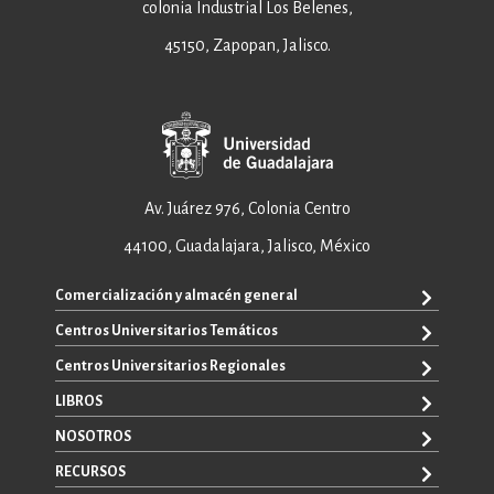
colonia Industrial Los Belenes,
45150, Zapopan, Jalisco.
Av. Juárez 976, Colonia Centro
44100, Guadalajara, Jalisco, México
Comercialización y almacén general
Centros Universitarios Temáticos
+52 33 3640 6326
+52 33 3640 4595
Centros Universitarios Regionales
CUAAD
contacto@editorial.udg.mx
CUCEA
LIBROS
CUALTOS
ventas@editorial.udg.mx
CUCS
CUCHAPALA
NOSOTROS
WhatsApp: +52 33 1433 6869
TODOS LOS LIBROS
CUCBA
CUCIÉNEGA
E-BOOKS
RECURSOS
CUCEI
SOBRE NOSOTROS
CUCOSTA