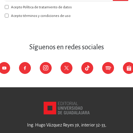
a
Acepto Política de tratamiento de datos
nuestro
boletín:
Acepto términos y condiciones de uso
Síguenos en redes sociales
Ing. Hugo Vázquez Reyes 39, interior 32-33,