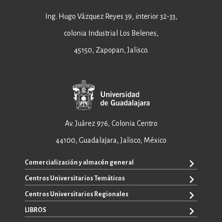
Ing. Hugo Vázquez Reyes 39, interior 32-33,
colonia Industrial Los Belenes,
45150, Zapopan, Jalisco.
Av. Juárez 976, Colonia Centro
44100, Guadalajara, Jalisco, México
Comercialización y almacén general
Centros Universitarios Temáticos
+52 33 3640 6326
+52 33 3640 4595
Centros Universitarios Regionales
CUAAD
contacto@editorial.udg.mx
CUCEA
LIBROS
CUALTOS
ventas@editorial.udg.mx
CUCS