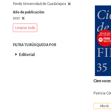
Fondo Universidad de Guadalajara
DEPORTES Y ACT
Año de publicación
2021
Limpiar todo
ECONO
FILTRA TU BÚSQUEDA POR
ESTILOS DE VIDA
Editorial
FILOSOFÍA
Cien voce
INFANTILES, JUVE
Patricia Có
eBook