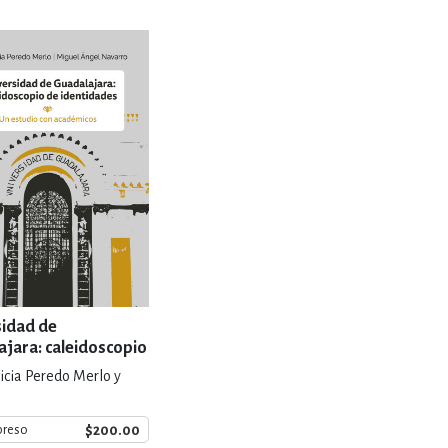
RE
DERECHO
ESTIÓN
 Y TEMAS AFINES
RQUEOLOGÍA
sidad de
ajara: caleidoscopio
ntidades
JE Y LINGÜÍSTICA
icia Peredo Merlo y
$200.00
preso