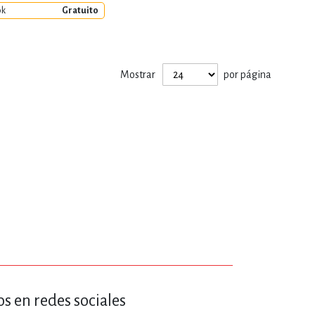
ERÍA, VETERINARIA
ok
Gratuito
JOS ANIMADOS
Mostrar
por página
ERSONAL
S
LTURA
s en redes sociales