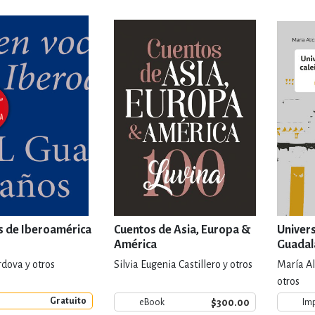
IVIDADES DE OCIO AL AIRE LIB
MÍA, FINANZAS, EMPRESA Y G
, AFICIONES Y OCIO
FICCIÓN
 Y RELIGIÓN
HISTORIA Y A
s de Iberoamérica
Cuentos de Asia, Europa &
Univer
América
Guadal
de ide
NILES Y DIDÁCTICOS
LENGUA
rdova y otros
Silvia Eugenia Castillero y otros
María Al
otros
Gratuito
$300.00
eBook
Im