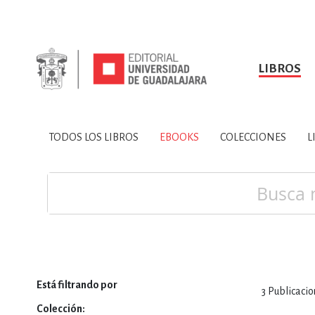
LIBROS
SOBRE NOSOTROS
TODOS LOS LIBROS
HISTORIA
EBOOKS
VINCULA
LIBRO
ARTES
BIO
TODOS LOS LIBROS
EBOOKS
COLECCIONES
L
CIENCIAS DE LA TI
Buscar
Está filtrando por
CONSULTA, IN
3
Publicacio
Colección