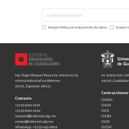
Suscríbase
a
Acepto Política de tratamiento de datos
Acepto t
nuestro
boletín:
Ing. Hugo Vázquez Reyes 39, interior 32-33,
Av. Juárez 976, Co
colonia Industrial Los Belenes,
44100, Guadalajara
45150, Zapopan, Jalisco.
Centros Univer
Contacto:
CUAAD
+52 33 3640 6326
CUCEA
+52 33 3640 4594
CUCS
contacto@editorial.udg.mx
CUCBA
ventas@editorial.udg.mx
CUCEI
WhatsApp: +52 33 1433 6869
CUCSH