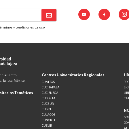
érminos y condiciones de uso
Centros Universitarios Regionales
LI
lonia Centro
, Jalisco, México
CUALTOS
TOD
CUCHAPALA
E-
sitarios Temáticos
CUCIÉNEGA
LIB
CUCOSTA
CA
CUCSUR
CUGDL
N
CULAGOS
SO
CUNORTE
CO
CUSUR
AU