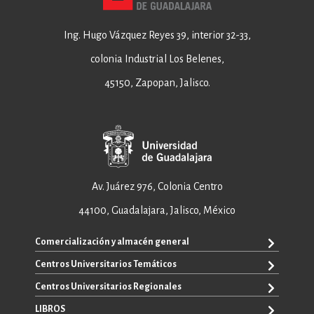
Ing. Hugo Vázquez Reyes 39, interior 32-33,
colonia Industrial Los Belenes,
45150, Zapopan, Jalisco.
Av. Juárez 976, Colonia Centro
44100, Guadalajara, Jalisco, México
Comercialización y almacén general
Centros Universitarios Temáticos
+52 33 3640 6326
+52 33 3640 4595
Centros Universitarios Regionales
CUAAD
contacto@editorial.udg.mx
CUCEA
LIBROS
CUALTOS