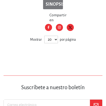
SINOPSIS
Compartir
en
Mostrar
por página
Suscríbete a nuestro boletín
Suscríbase