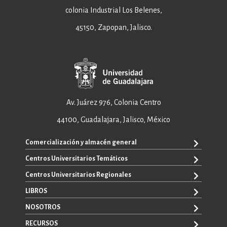
colonia Industrial Los Belenes,
45150, Zapopan, Jalisco.
Av. Juárez 976, Colonia Centro
44100, Guadalajara, Jalisco, México
Comercialización y almacén general
Centros Universitarios Temáticos
+52 33 3640 6326
+52 33 3640 4595
Centros Universitarios Regionales
CUAAD
contacto@editorial.udg.mx
CUCEA
LIBROS
CUALTOS
ventas@editorial.udg.mx
CUCS
CUCHAPALA
NOSOTROS
WhatsApp: +52 33 1433 6869
TODOS LOS LIBROS
CUCBA
CUCIÉNEGA
E-BOOKS
RECURSOS
CUCEI
SOBRE NOSOTROS