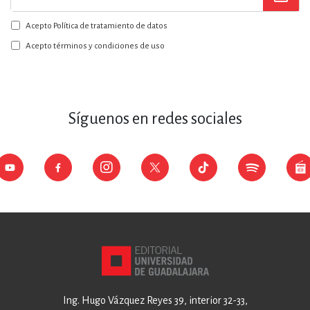
a
Acepto Política de tratamiento de datos
nuestro
boletín:
Acepto términos y condiciones de uso
Síguenos en redes sociales
Ing. Hugo Vázquez Reyes 39, interior 32-33,