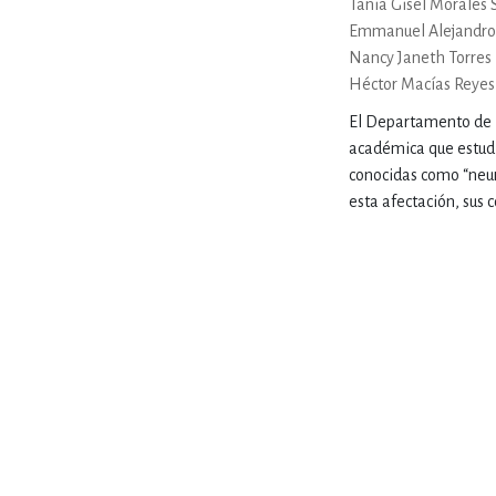
Tania Gisel Morales 
MATEMÁTICAS Y CI
Emmanuel Alejandro
Nancy Janeth Torres
Héctor Macías Reyes
NOVELA GRÁF
El Departamento de Ne
académica que estudi
conocidas como “neur
SALUD,
esta afectación, sus c
TECN