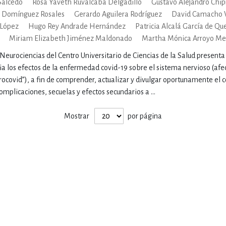
Salcedo
Rosa Yaveth Ruvalcaba Delgadillo
Gustavo Alejandro Chip
ENCIAS
MEDICINA, ENFERM
 Domínguez Rosales
Gerardo Aguilera Rodríguez
David Camacho 
 López
Hugo Rey Andrade Hernández
Patricia Alcalá García de Q
Miriam Elizabeth Jiménez Maldonado
Martha Mónica Arroyo M
ICA, LIBROS DE CÓMICS, DIBU
urociencias del Centro Universitario de Ciencias de la Salud presenta 
a los efectos de la enfermedad covid-19 sobre el sistema nervioso (af
ocovid”), a fin de comprender, actualizar y divulgar oportunamente el
 RELACIONES Y DESARROLLO P
omplicaciones, secuelas y efectos secundarios a ...
Mostrar
por página
SOCIEDAD Y CIENCIAS SOCIALE
OLOGÍA, INGENIERÍA, AGRICU