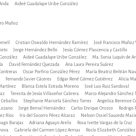
 Anda
Aideé Guadalupe Uribe González
IVIDADES DE OCIO AL AIRE LIB
ero Muñoz
MÍA, FINANZAS, EMPRESA Y G
omelí
Cristian Oswaldo Hernández Ramírez
José Francisco Muñoz 
ieto
Jorge Hernández Bello
Jesús Gómez Plascencia y Castillo
 González
Aideé Guadalupe Uribe González
Ma. Sonia Luquín de A
, AFICIONES Y OCIO
FICCIÓN
da
David Fernández Quezada
Ana Laura Pereira Suárez
Contreras
Oscar Porfirio González Pérez
María Beatriz Beltrán Na
Fernando Javier Cáceres
Edgar René Gómez Gutiérrez
Alicia M
Martínez
Blanca Estela Estrada Moreno
José Luis Ruiz Sandoval
 Y RELIGIÓN
HISTORIA Y A
íaz
Teresita de Jesús Villaseñor Cabrera
Marco Alejandro Sánchez 
 Ceballos
Stephanie Maricela Sánchez Torres
Angelica Berenice 
Lozano
Jorge Bernal Hernández
Carlos Enrique Orozco
Rodrigo
NILES Y DIDÁCTICOS
LENGUA
ez Ríos
Iris del Socorro Pérez Alcaraz
Nelson Ossiel Saucedo Maci
bago Barajas
Adriana Aguayo Arelis
Rosa Ivette Vargas de la Cruz
nova
Gabriela del Carmen López Armas
Rocío Elizabeth González