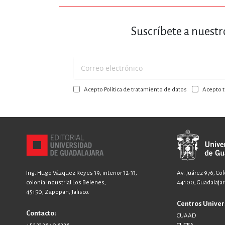
Suscríbete a nuestr
Suscríbase
a
Acepto Política de tratamiento de datos
Acepto t
nuestro
boletín:
Ing. Hugo Vázquez Reyes 39, interior 32-33,
Av. Juárez 976, Co
colonia Industrial Los Belenes,
44100, Guadalajara
45150, Zapopan, Jalisco.
Centros Univer
Contacto:
CUAAD