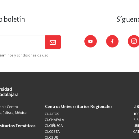
o boletín
Sígueno
érminos y condiciones de uso
Centros Universitarios Regionales
LI
lonia Centro
, Jalisco, México
CUALTOS
TOD
CUCHAPALA
E-
sitarios Temáticos
CUCIÉNEGA
LIB
CUCOSTA
CA
CUCSUR