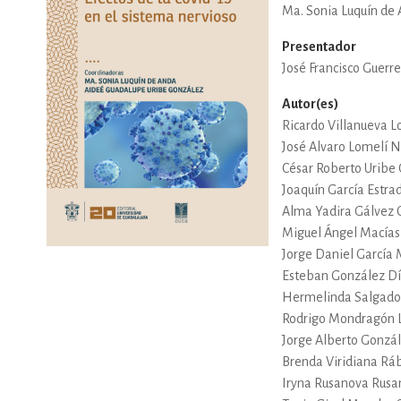
Ma. Sonia Luquín de
DEPORTES Y ACT
Presentador
José Francisco Guerr
Autor(es)
ECONO
Ricardo Villanueva L
José Alvaro Lomelí N
César Roberto Uribe
ESTILOS DE VIDA
Joaquín García Estra
Alma Yadira Gálvez 
Miguel Ángel Macías
Jorge Daniel García 
FILOSOFÍA
Esteban González D
Hermelinda Salgado
Rodrigo Mondragón 
INFANTILES, JUVE
Jorge Alberto Gonzál
Brenda Viridiana Rá
Iryna Rusanova Rusa