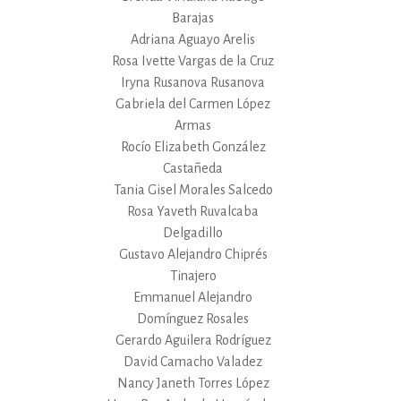
Barajas
Adriana Aguayo Arelis
Rosa Ivette Vargas de la Cruz
Iryna Rusanova Rusanova
Gabriela del Carmen López
Armas
Rocío Elizabeth González
Castañeda
Tania Gisel Morales Salcedo
Rosa Yaveth Ruvalcaba
Delgadillo
Gustavo Alejandro Chiprés
Tinajero
Emmanuel Alejandro
Domínguez Rosales
Gerardo Aguilera Rodríguez
David Camacho Valadez
Nancy Janeth Torres López