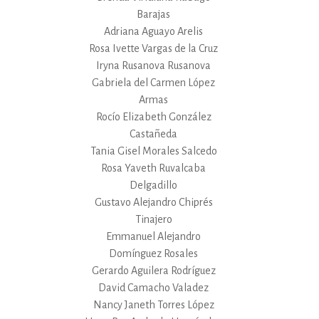
Barajas
Adriana Aguayo Arelis
Rosa Ivette Vargas de la Cruz
Iryna Rusanova Rusanova
Gabriela del Carmen López
Armas
Rocío Elizabeth González
Castañeda
Tania Gisel Morales Salcedo
Rosa Yaveth Ruvalcaba
Delgadillo
Gustavo Alejandro Chiprés
Tinajero
Emmanuel Alejandro
Domínguez Rosales
Gerardo Aguilera Rodríguez
David Camacho Valadez
Nancy Janeth Torres López