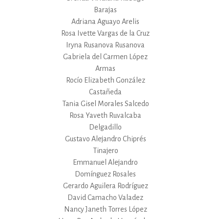
Barajas
Adriana Aguayo Arelis
Rosa Ivette Vargas de la Cruz
Iryna Rusanova Rusanova
Gabriela del Carmen López
Armas
Rocío Elizabeth González
Castañeda
Tania Gisel Morales Salcedo
Rosa Yaveth Ruvalcaba
Delgadillo
Gustavo Alejandro Chiprés
Tinajero
Emmanuel Alejandro
Domínguez Rosales
Gerardo Aguilera Rodríguez
David Camacho Valadez
Nancy Janeth Torres López