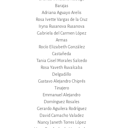
Barajas
Adriana Aguayo Arelis
Rosa Ivette Vargas de la Cruz
Iryna Rusanova Rusanova
Gabriela del Carmen López
Armas
Rocío Elizabeth González
Castañeda
Tania Gisel Morales Salcedo
Rosa Yaveth Ruvalcaba
Delgadillo
Gustavo Alejandro Chiprés
Tinajero
Emmanuel Alejandro
Domínguez Rosales
Gerardo Aguilera Rodríguez
David Camacho Valadez
Nancy Janeth Torres López