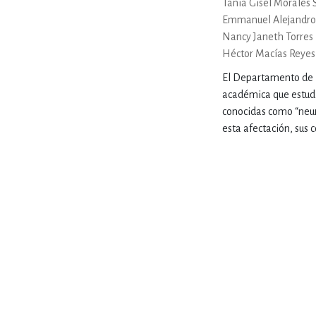
Tania Gisel Morales 
MATEMÁTICAS Y CI
Emmanuel Alejandro
Nancy Janeth Torres
Héctor Macías Reyes
NOVELA GRÁF
El Departamento de Ne
académica que estudi
conocidas como “neur
SALUD,
esta afectación, sus c
TECN