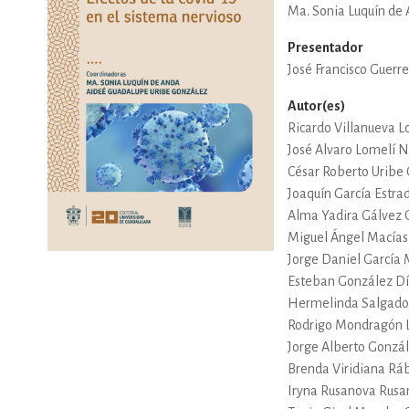
Ma. Sonia Luquín de
DEPORTES Y ACT
Presentador
José Francisco Guerr
Autor(es)
ECONO
Ricardo Villanueva L
José Alvaro Lomelí N
César Roberto Uribe
ESTILOS DE VIDA
Joaquín García Estra
Alma Yadira Gálvez 
Miguel Ángel Macías
Jorge Daniel García 
FILOSOFÍA
Esteban González D
Hermelinda Salgado
Rodrigo Mondragón 
INFANTILES, JUVE
Jorge Alberto Gonzál
Brenda Viridiana Rá
Iryna Rusanova Rusa