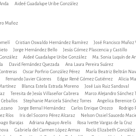
 Anda
Aideé Guadalupe Uribe González
IVIDADES DE OCIO AL AIRE LIB
ero Muñoz
MÍA, FINANZAS, EMPRESA Y G
omelí
Cristian Oswaldo Hernández Ramírez
José Francisco Muñoz 
ieto
Jorge Hernández Bello
Jesús Gómez Plascencia y Castillo
 González
Aideé Guadalupe Uribe González
Ma. Sonia Luquín de A
, AFICIONES Y OCIO
FICCIÓN
da
David Fernández Quezada
Ana Laura Pereira Suárez
Contreras
Oscar Porfirio González Pérez
María Beatriz Beltrán Na
Fernando Javier Cáceres
Edgar René Gómez Gutiérrez
Alicia M
Martínez
Blanca Estela Estrada Moreno
José Luis Ruiz Sandoval
 Y RELIGIÓN
HISTORIA Y A
íaz
Teresita de Jesús Villaseñor Cabrera
Marco Alejandro Sánchez 
 Ceballos
Stephanie Maricela Sánchez Torres
Angelica Berenice 
Lozano
Jorge Bernal Hernández
Carlos Enrique Orozco
Rodrigo
NILES Y DIDÁCTICOS
LENGUA
ez Ríos
Iris del Socorro Pérez Alcaraz
Nelson Ossiel Saucedo Maci
bago Barajas
Adriana Aguayo Arelis
Rosa Ivette Vargas de la Cruz
nova
Gabriela del Carmen López Armas
Rocío Elizabeth González