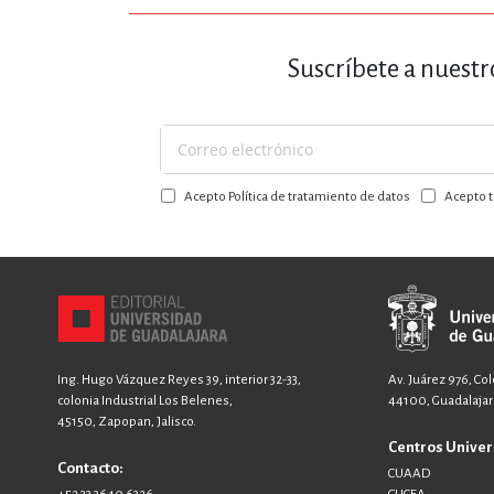
Suscríbete a nuestr
Suscríbase
a
Acepto Política de tratamiento de datos
Acepto t
nuestro
boletín:
Ing. Hugo Vázquez Reyes 39, interior 32-33,
Av. Juárez 976, Co
colonia Industrial Los Belenes,
44100, Guadalajara
45150, Zapopan, Jalisco.
Centros Univer
Contacto:
CUAAD