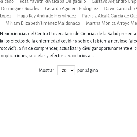
Salcedo
Rosa Yaveth Ruvalcaba Delgadillo
Gustavo Alejandro Chip
ENCIAS
MEDICINA, ENFERM
 Domínguez Rosales
Gerardo Aguilera Rodríguez
David Camacho 
 López
Hugo Rey Andrade Hernández
Patricia Alcalá García de Q
Miriam Elizabeth Jiménez Maldonado
Martha Mónica Arroyo M
ICA, LIBROS DE CÓMICS, DIBU
urociencias del Centro Universitario de Ciencias de la Salud presenta 
a los efectos de la enfermedad covid-19 sobre el sistema nervioso (af
ocovid”), a fin de comprender, actualizar y divulgar oportunamente el
 RELACIONES Y DESARROLLO P
omplicaciones, secuelas y efectos secundarios a ...
Mostrar
por página
SOCIEDAD Y CIENCIAS SOCIALE
OLOGÍA, INGENIERÍA, AGRICU