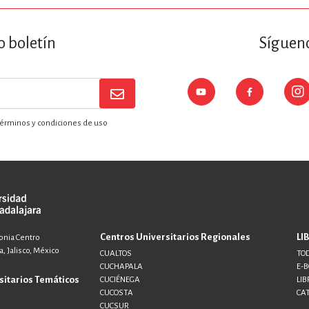
o boletín
Sígueno
érminos y condiciones de uso
Centros Universitarios Regionales
LI
lonia Centro
, Jalisco, México
CUALTOS
TOD
CUCHAPALA
E-
sitarios Temáticos
CUCIÉNEGA
LIB
CUCOSTA
CA
CUCSUR