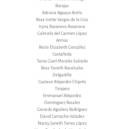
Barajas
Adriana Aguayo Arelis
Rosa Ivette Vargas de la Cruz
Iryna Rusanova Rusanova
Gabriela del Carmen López
Armas
Rocío Elizabeth González
Castañeda
Tania Gisel Morales Salcedo
Rosa Yaveth Ruvalcaba
Delgadillo
Gustavo Alejandro Chiprés
Tinajero
Emmanuel Alejandro
Domínguez Rosales
Gerardo Aguilera Rodríguez
David Camacho Valadez
Nancy Janeth Torres López