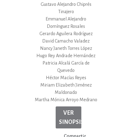
Gustavo Alejandro Chiprés
Tinajero
Emmanuel Alejandro
Domínguez Rosales
Gerardo Aguilera Rodríguez
David Camacho Valadez
Nancy Janeth Torres López
Hugo Rey Andrade Hernández
Patricia Alcalá García de
Quevedo
Héctor Macías Reyes
Miriam Elizabeth Jiménez
Maldonado
Martha Mónica Arroyo Medrano
VER
SINOPSIS
Compartir