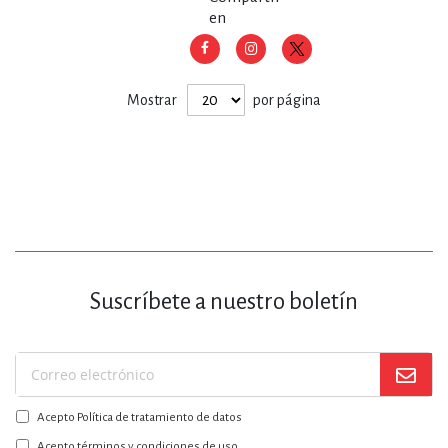
en
Mostrar
por página
Suscríbete a nuestro boletín
Suscríbase
a
Acepto Política de tratamiento de datos
nuestro
Acepto términos y condiciones de uso