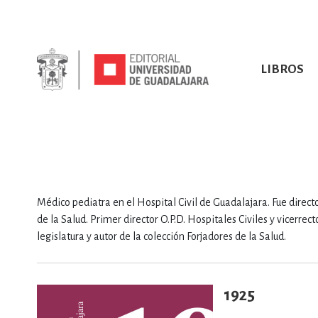
LIBROS
SOBRE NOSOTROS
TODOS LOS LIBROS
HISTORIA
EBOOKS
VINCULA
LIBRO
ARTES
BIO
CIENCIAS DE LA TI
Médico pediatra en el Hospital Civil de Guadalajara. Fue directo
de la Salud. Primer director O.P.D. Hospitales Civiles y vicerre
legislatura y autor de la colección Forjadores de la Salud.
1925
CONSULTA, IN