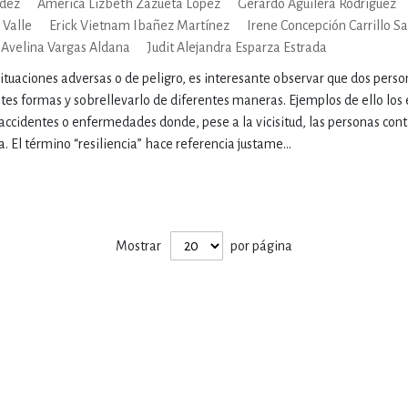
dez
América Lizbeth Zazueta López
Gerardo Aguilera Rodríguez
ENCIAS
MEDICINA, ENFERM
 Valle
Erick Vietnam Ibañez Martínez
Irene Concepción Carrillo S
Avelina Vargas Aldana
Judit Alejandra Esparza Estrada
situaciones adversas o de peligro, es interesante observar que dos pers
ICA, LIBROS DE CÓMICS, DIBU
ntes formas y sobrellevarlo de diferentes maneras. Ejemplos de ello lo
 accidentes o enfermedades donde, pese a la vicisitud, las personas cont
. El término “resiliencia” hace referencia justame...
 RELACIONES Y DESARROLLO P
SOCIEDAD Y CIENCIAS SOCIALE
Mostrar
por página
OLOGÍA, INGENIERÍA, AGRICU