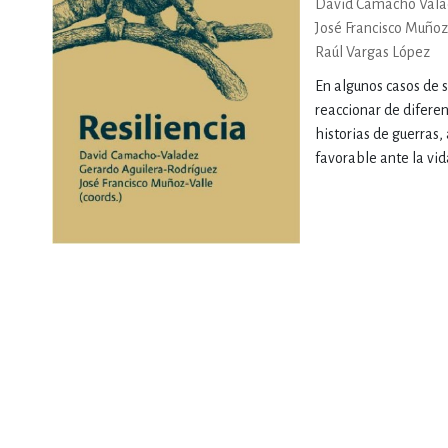
David Camacho Vala
MATEMÁTICAS Y CI
José Francisco Muñoz
Raúl Vargas López
En algunos casos de 
NOVELA GRÁF
reaccionar de difere
historias de guerras,
favorable ante la vida
SALUD,
TECN