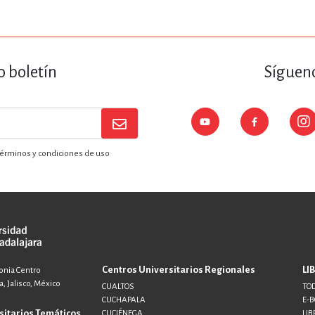
o boletín
Sígueno
érminos y condiciones de uso
Centros Universitarios Regionales
LI
lonia Centro
, Jalisco, México
CUALTOS
TOD
CUCHAPALA
E-
sitarios Temáticos
CUCIÉNEGA
LIB