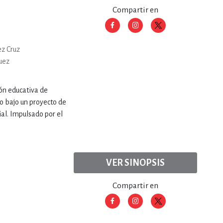
Compartir en
RE
DERECHO
ez Cruz
uez
ESTIÓN
ión educativa de
rio bajo un proyecto de
 Y TEMAS AFINES
ial. Impulsado por el
RQUEOLOGÍA
VER SINOPSIS
Compartir en
JE Y LINGÜÍSTICA