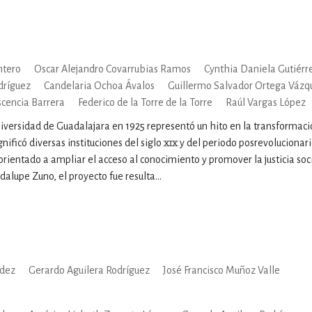
IVIDADES DE OCIO AL AIRE LIB
ntero
Oscar Alejandro Covarrubias Ramos
Cynthia Daniela Gutiérr
dríguez
Candelaria Ochoa Ávalos
Guillermo Salvador Ortega Vázq
MÍA, FINANZAS, EMPRESA Y G
cencia Barrera
Federico de la Torre de la Torre
Raúl Vargas López
niversidad de Guadalajara en 1925 representó un hito en la transformac
ignificó diversas instituciones del siglo xix y del periodo posrevoluciona
, AFICIONES Y OCIO
FICCIÓN
orientado a ampliar el acceso al conocimiento y promover la justicia soc
lupe Zuno, el proyecto fue resulta...
 Y RELIGIÓN
HISTORIA Y A
NILES Y DIDÁCTICOS
LENGUA
dez
Gerardo Aguilera Rodríguez
José Francisco Muñoz Valle