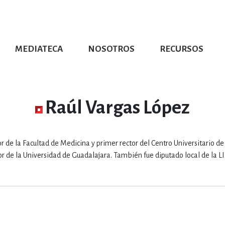
MEDIATECA
NOSOTROS
RECURSOS
CIÓN UDG
S DE TEXTO
PROMOCIONALES
DISTINCIONES
PUBLICACIONES RED UNIVERSITARIA
CONVOCATORIAS
NUMERALIA
CÓMO LEER EBOOKS
DIRECTORIO
COLECCIO
GRAFÍAS, LITERATURA Y ESTUD
Raúl Vargas López
ERRA, GEOGRAFÍA, MEDIOAMBIE
r de la Facultad de Medicina y primer rector del Centro Universitario de
ctor de la Universidad de Guadalajara. También fue diputado local de la L
COMPUTACIÓN E INFORMÁTIC
FORMACIÓN Y MATERIAS INTER