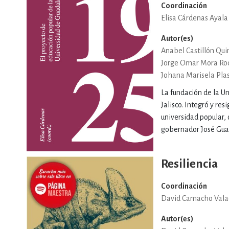
Coordinación
Elisa Cárdenas Ayala
DEPORTES Y ACT
Autor(es)
Anabel Castillón Qui
Jorge Omar Mora Ro
ECONO
Johana Marisela Plas
La fundación de la U
Jalisco. Integró y res
ESTILOS DE VIDA
universidad popular, 
gobernador José Guada
FILOSOFÍA
Resiliencia
Coordinación
INFANTILES, JUVE
David Camacho Vala
Autor(es)