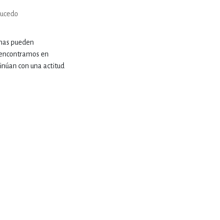
ERÍA, VETERINARIA
aucedo
onas pueden
JOS ANIMADOS
s encontramos en
inúan con una actitud
ERSONAL
S
LTURA