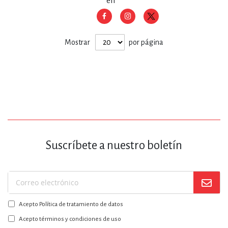
en
Mostrar
por página
Suscríbete a nuestro boletín
Suscríbase
a
Acepto Política de tratamiento de datos
nuestro
boletín:
Acepto términos y condiciones de uso