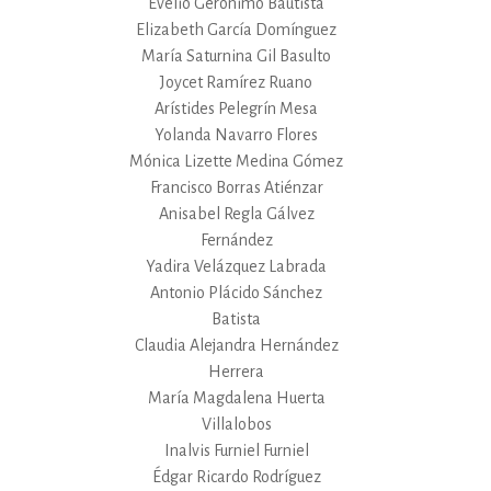
Evelio Gerónimo Bautista
Elizabeth García Domínguez
María Saturnina Gil Basulto
Joycet Ramírez Ruano
Arístides Pelegrín Mesa
Yolanda Navarro Flores
Mónica Lizette Medina Gómez
Francisco Borras Atiénzar
Anisabel Regla Gálvez
Fernández
Yadira Velázquez Labrada
Antonio Plácido Sánchez
Batista
Claudia Alejandra Hernández
Herrera
María Magdalena Huerta
Villalobos
Inalvis Furniel Furniel
Édgar Ricardo Rodríguez