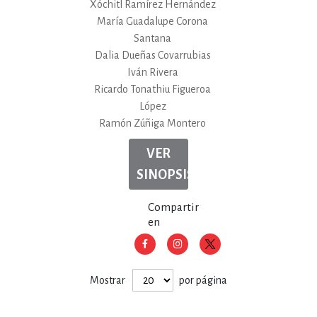
Xóchitl Ramírez Hernández
María Guadalupe Corona
Santana
Dalia Dueñas Covarrubias
Iván Rivera
Ricardo Tonathiu Figueroa
López
Ramón Zúñiga Montero
VER
SINOPSIS
Compartir
en
Mostrar
por página