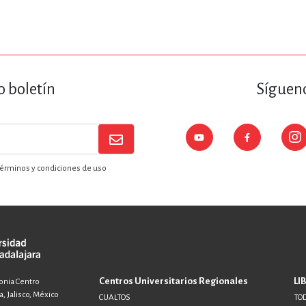
ENCIAS
MEDICINA, ENFERM
ICA, LIBROS DE CÓMICS, DIBU
o boletín
Sígueno
 RELACIONES Y DESARROLLO P
érminos y condiciones de uso
SOCIEDAD Y CIENCIAS SOCIALE
OLOGÍA, INGENIERÍA, AGRICU
Centros Universitarios Regionales
LI
lonia Centro
, Jalisco, México
CUALTOS
TOD