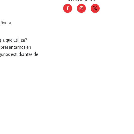
RE
DERECHO
Rivera
ESTIÓN
ia que utiliza?
e presentamos en
lgunos estudiantes de
 Y TEMAS AFINES
RQUEOLOGÍA
JE Y LINGÜÍSTICA