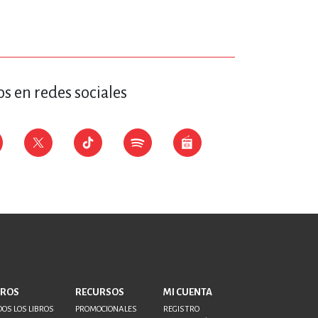
ERÍA, VETERINARIA
JOS ANIMADOS
s en redes sociales
ERSONAL
S
LTURA
BROS
RECURSOS
MI CUENTA
OS LOS LIBROS
PROMOCIONALES
REGISTRO