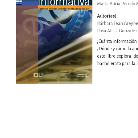
María Alicia Peredo 
DEPORTES Y ACT
Autor(es)
Bárbara Jean Greybe
Rosa Alicia González
ECONO
¿Cuánta información 
¿Dónde y cómo la ap
este libro explora, d
bachillerato para la i
ESTILOS DE VIDA
FILOSOFÍA
INFANTILES, JUVE