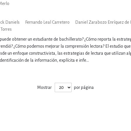
Merlo
IVIDADES DE OCIO AL AIRE LIB
ck Daniels
Fernando Leal Carretero
Daniel Zarabozo Enríquez de 
 Torres
MÍA, FINANZAS, EMPRESA Y G
puede obtener un estudiante de bachillerato? ¿Cómo reporta la estrateg
rendió? ¿Cómo podemos mejorar la comprensión lectora? El estudio qu
esde un enfoque constructivista, las estrategias de lectura que utilizan a
dentificación de la información, explícita e infe...
, AFICIONES Y OCIO
FICCIÓN
 Y RELIGIÓN
HISTORIA Y A
Mostrar
por página
NILES Y DIDÁCTICOS
LENGUA