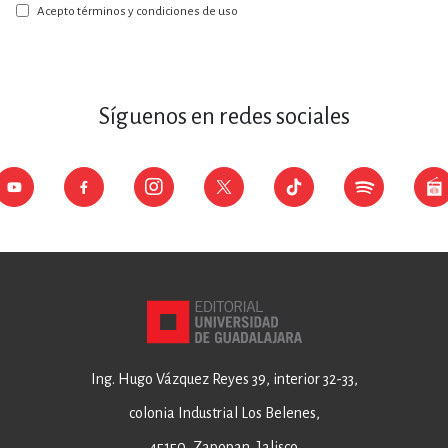
boletín:
Acepto términos y condiciones de uso
Síguenos en redes sociales
Ing. Hugo Vázquez Reyes 39, interior 32-33,
colonia Industrial Los Belenes,
45150, Zapopan, Jalisco.