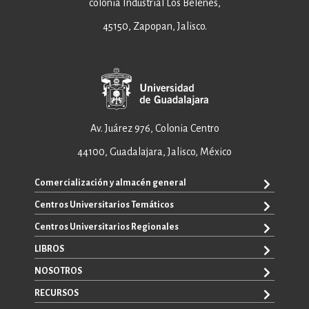
colonia Industrial Los Belenes,
45150, Zapopan, Jalisco.
Av. Juárez 976, Colonia Centro
44100, Guadalajara, Jalisco, México
Comercialización y almacén general
Centros Universitarios Temáticos
+52 33 3640 6326
+52 33 3640 4595
Centros Universitarios Regionales
CUAAD
contacto@editorial.udg.mx
CUCEA
LIBROS
CUALTOS
ventas@editorial.udg.mx
CUCS
CUCHAPALA
NOSOTROS
WhatsApp: +52 33 1433 6869
TODOS LOS LIBROS
CUCBA
CUCIÉNEGA
E-BOOKS
RECURSOS
CUCEI
SOBRE NOSOTROS
CUCOSTA
LIBROS DE TEXTO