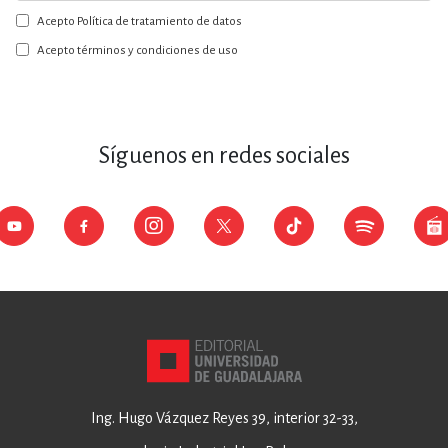
a
Acepto Política de tratamiento de datos
nuestro
boletín:
Acepto términos y condiciones de uso
Síguenos en redes sociales
Ing. Hugo Vázquez Reyes 39, interior 32-33,