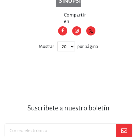
SINOPSIS
Compartir
en
Mostrar
por página
Suscríbete a nuestro boletín
Suscríbase