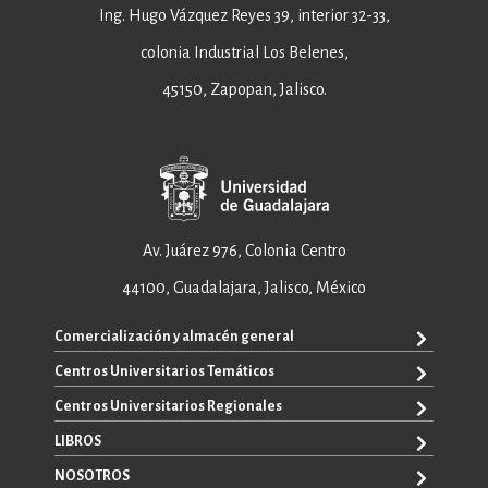
Ing. Hugo Vázquez Reyes 39, interior 32-33,
colonia Industrial Los Belenes,
45150, Zapopan, Jalisco.
Av. Juárez 976, Colonia Centro
44100, Guadalajara, Jalisco, México
Comercialización y almacén general
Centros Universitarios Temáticos
+52 33 3640 6326
+52 33 3640 4595
Centros Universitarios Regionales
CUAAD
contacto@editorial.udg.mx
CUCEA
LIBROS
CUALTOS
ventas@editorial.udg.mx
CUCS
CUCHAPALA
NOSOTROS
WhatsApp: +52 33 1433 6869
TODOS LOS LIBROS