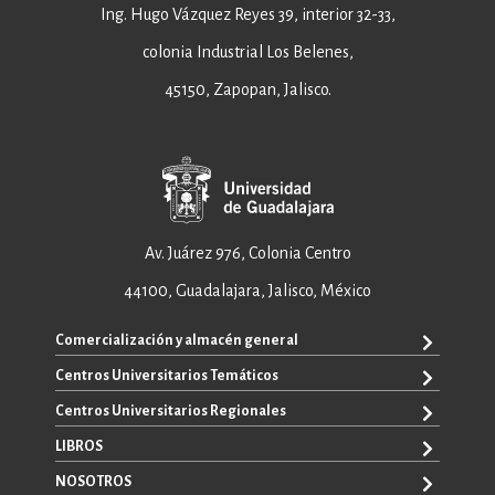
Ing. Hugo Vázquez Reyes 39, interior 32-33,
colonia Industrial Los Belenes,
45150, Zapopan, Jalisco.
Av. Juárez 976, Colonia Centro
44100, Guadalajara, Jalisco, México
Comercialización y almacén general
Centros Universitarios Temáticos
+52 33 3640 6326
+52 33 3640 4595
Centros Universitarios Regionales
CUAAD
contacto@editorial.udg.mx
CUCEA
LIBROS
CUALTOS
ventas@editorial.udg.mx
CUCS
CUCHAPALA
NOSOTROS
WhatsApp: +52 33 1433 6869
TODOS LOS LIBROS