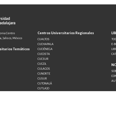
Centros Universitarios Regionales
LI
lonia Centro
, Jalisco, México
CUALTOS
TOD
CUCHAPALA
E-
sitarios Temáticos
CUCIÉNEGA
LIB
CUCOSTA
CA
CUCSUR
CUGDL
N
CULAGOS
SO
CUNORTE
CO
CUSUR
AU
CUTONALÁ
CUTLAJO
CUTLAQUE
CUVALLES
SEMS
UDG+