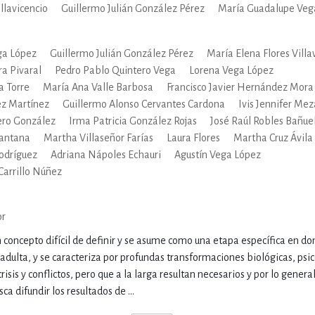
llavicencio
Guillermo Julián González Pérez
María Guadalupe Veg
IVIDADES DE OCIO AL AIRE LIB
ga López
Guillermo Julián González Pérez
María Elena Flores Villa
ra Pivaral
Pedro Pablo Quintero Vega
Lorena Vega López
 Torre
María Ana Valle Barbosa
Francisco Javier Hernández Mora
MÍA, FINANZAS, EMPRESA Y G
z Martínez
Guillermo Alonso Cervantes Cardona
Ivis Jennifer Mez
ero González
Irma Patricia González Rojas
José Raúl Robles Bañue
Santana
Martha Villaseñor Farías
Laura Flores
Martha Cruz Ávila
, AFICIONES Y OCIO
FICCIÓN
Rodríguez
Adriana Nápoles Echauri
Agustín Vega López
Carrillo Núñez
 Y RELIGIÓN
HISTORIA Y A
or
 concepto difícil de definir y se asume como una etapa específica en don
 adulta, y se caracteriza por profundas transformaciones biológicas, psic
NILES Y DIDÁCTICOS
LENGUA
sis y conflictos, pero que a la larga resultan necesarios y por lo general
sca difundir los resultados de ...