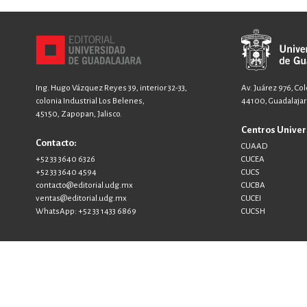
Ing. Hugo Vázquez Reyes 39, interior 32-33,
Av. Juárez 976, Co
colonia Industrial Los Belenes,
44100, Guadalajara
45150, Zapopan, Jalisco.
Centros Univer
Contacto:
CUAAD
+52 33 3640 6326
CUCEA
+52 33 3640 4594
CUCS
contacto@editorial.udg.mx
CUCBA
ventas@editorial.udg.mx
CUCEI
WhatsApp: +52 33 1433 6869
CUCSH