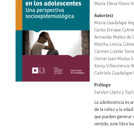
María Elena Flores Vi
DEPORTES Y ACT
Autor(es)
María Guadalupe Ve
Carlos Enrique Cabre
Armando Muñoz de la
ECONO
Martha Leticia Góme
Carmen Lizette Torn
Osmar Juan Matsui 
ESTILOS DE VIDA
Korey Villavicencio 
Gabriela Guadalupe 
Prólogo
FILOSOFÍA
Saralyn López y Tayl
La adolescencia es un
de la niñez a la edad
INFANTILES, JUVE
que pueden generar cri
sentido, este libro bu