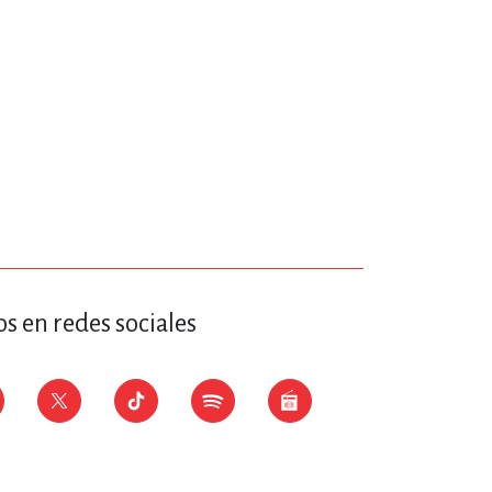
ERÍA, VETERINARIA
JOS ANIMADOS
ERSONAL
S
s en redes sociales
LTURA