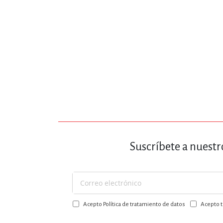
MATEMÁTICAS Y CI
NOVELA GRÁF
SALUD,
Suscríbete a nuestr
TECN
Suscríbase
a
Acepto Política de tratamiento de datos
Acepto t
nuestro
boletín: