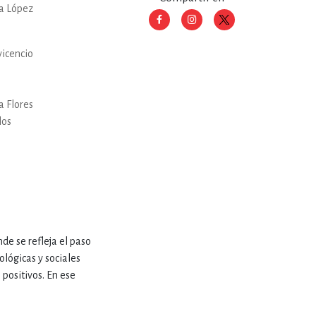
a López
RE
DERECHO
vicencio
ESTIÓN
a Flores
los
 Y TEMAS AFINES
RQUEOLOGÍA
de se refleja el paso
ológicas y sociales
JE Y LINGÜÍSTICA
 positivos. En ese